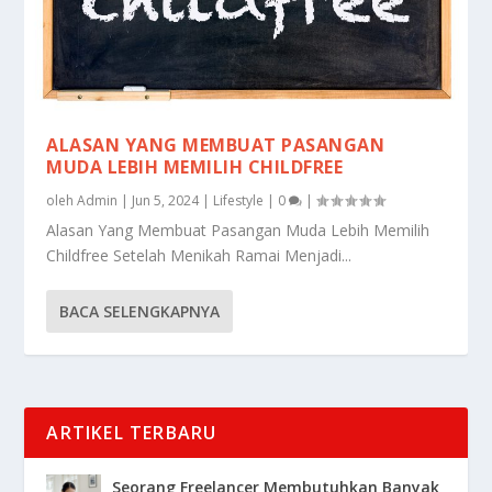
ALASAN YANG MEMBUAT PASANGAN
MUDA LEBIH MEMILIH CHILDFREE
oleh
Admin
|
Jun 5, 2024
|
Lifestyle
|
0
|
Alasan Yang Membuat Pasangan Muda Lebih Memilih
Childfree Setelah Menikah Ramai Menjadi...
BACA SELENGKAPNYA
ARTIKEL TERBARU
Seorang Freelancer Membutuhkan Banyak