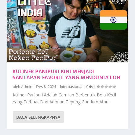
KULINER PANIPURI KINI MENJADI
SANTAPAN FAVORIT YANG MENDUNIA LOH
oleh
Admin
|
Des 8, 2024
|
Internasional
|
0
|
Kuliner Panipuri Adalah Camilan Berbentuk Bola Kecil
Yang Terbuat Dari Adonan Tepung Gandum Atau...
BACA SELENGKAPNYA