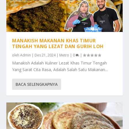
MANAKISH MAKANAN KHAS TIMUR
TENGAH YANG LEZAT DAN GURIH LOH
oleh
Admin
|
Des 21, 2024
|
Metro
|
0
|
Manakish Adalah Kuliner Lezat Khas Timur Tengah
Yang Sarat Cita Rasa, Adalah Salah Satu Makanan...
BACA SELENGKAPNYA