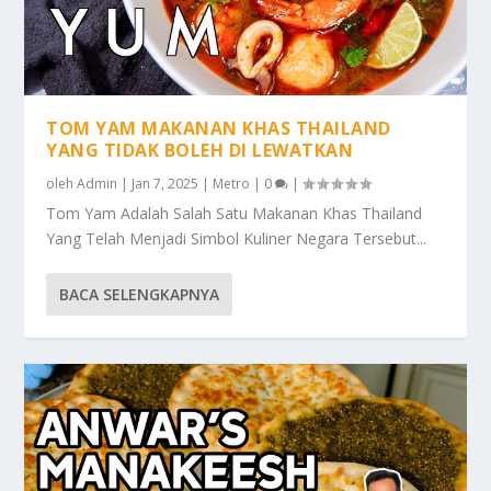
TOM YAM MAKANAN KHAS THAILAND
YANG TIDAK BOLEH DI LEWATKAN
oleh
Admin
|
Jan 7, 2025
|
Metro
|
0
|
Tom Yam Adalah Salah Satu Makanan Khas Thailand
Yang Telah Menjadi Simbol Kuliner Negara Tersebut...
BACA SELENGKAPNYA