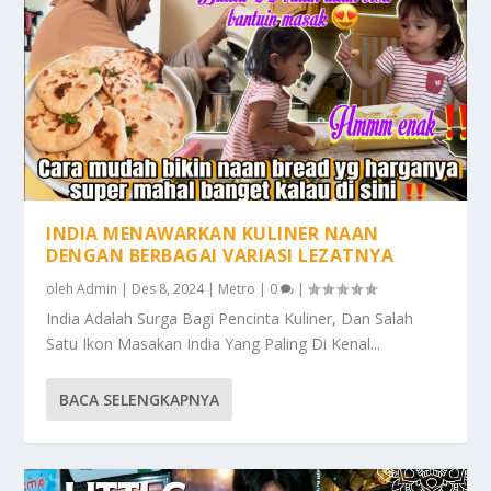
INDIA MENAWARKAN KULINER NAAN
DENGAN BERBAGAI VARIASI LEZATNYA
oleh
Admin
|
Des 8, 2024
|
Metro
|
0
|
India Adalah Surga Bagi Pencinta Kuliner, Dan Salah
Satu Ikon Masakan India Yang Paling Di Kenal...
BACA SELENGKAPNYA