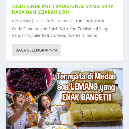
ONDE ONDE KUE TRADISIONAL YANG KAYA
RASA DAN SEJARAH LOH
oleh
Admin
|
Jan 20, 2025
|
Nasional
|
0
|
Onde Onde Adalah Salah Satu Kue Tradisional Yang
Sangat Populer Di Indonesia, Kue Ini Di Kenal...
BACA SELENGKAPNYA