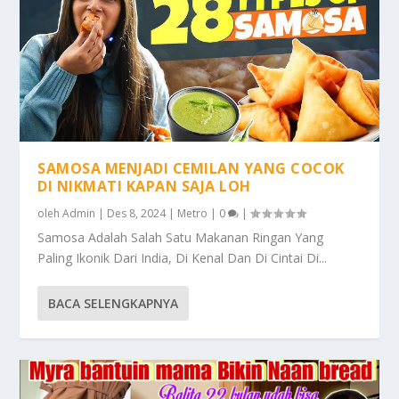
SAMOSA MENJADI CEMILAN YANG COCOK
DI NIKMATI KAPAN SAJA LOH
oleh
Admin
|
Des 8, 2024
|
Metro
|
0
|
Samosa Adalah Salah Satu Makanan Ringan Yang
Paling Ikonik Dari India, Di Kenal Dan Di Cintai Di...
BACA SELENGKAPNYA