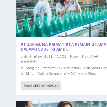
PT SARIGUNA PRIMATIRTA PEMAIN UTAMA
DALAM INDUSTRI AMDK
oleh
mimin1 penulis
|
Jul 10, 2026
|
Ekonomi Bisnis
|
0
|
PT Sariguna Primatirta Tbk Merupakan Salah Satu Pelo
Air Minum Dalam Kemasan (AMDK) Merek Cleo...
BACA SELENGKAPNYA