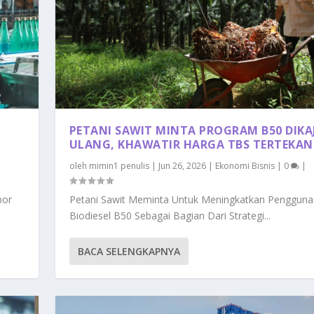
PETANI SAWIT MINTA PROGRAM B50 DIKAJ
ULANG, KHAWATIR HARGA TBS TERTEKAN
oleh
mimin1 penulis
|
Jun 26, 2026
|
Ekonomi Bisnis
|
0
|
por
Petani Sawit Meminta Untuk Meningkatkan Penggun
Biodiesel B50 Sebagai Bagian Dari Strategi...
BACA SELENGKAPNYA