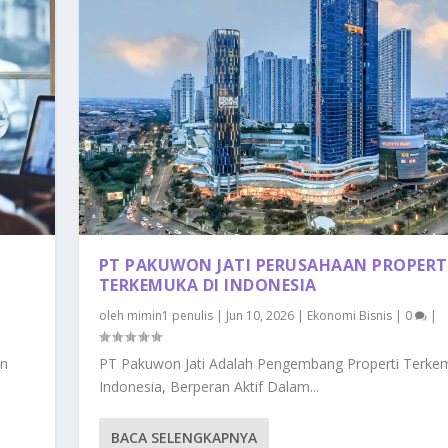
PT PAKUWON JATI PERUSAHAAN PROPERT
TERKEMUKA DI INDONESIA
oleh
mimin1 penulis
|
Jun 10, 2026
|
Ekonomi Bisnis
|
0
|
an
PT Pakuwon Jati Adalah Pengembang Properti Terke
Indonesia, Berperan Aktif Dalam...
BACA SELENGKAPNYA