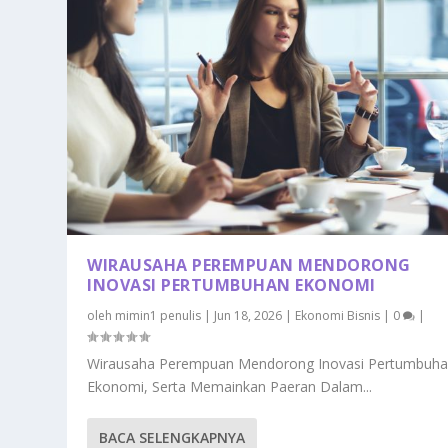
WIRAUSAHA PEREMPUAN MENDORONG
INOVASI PERTUMBUHAN EKONOMI
oleh
mimin1 penulis
|
Jun 18, 2026
|
Ekonomi Bisnis
|
0
|
Wirausaha Perempuan Mendorong Inovasi Pertumbuh
Ekonomi, Serta Memainkan Paeran Dalam...
BACA SELENGKAPNYA