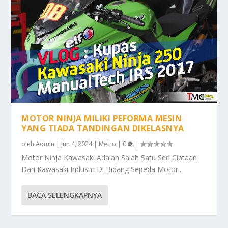
MOTOR NINJA MILIKI PEFORMA MESIN
YANG TIADA TANDINGAN DIKELASNYA
oleh
Admin
|
Jun 4, 2024
|
Metro
|
0
|
Motor Ninja Kawasaki Adalah Salah Satu Seri Ciptaan
Dari Kawasaki Industri Di Bidang Sepeda Motor...
BACA SELENGKAPNYA