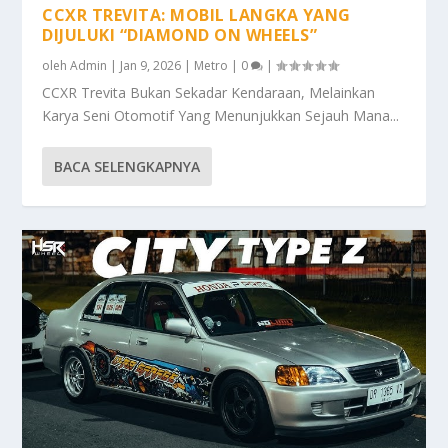
CCXR TREVITA: MOBIL LANGKA YANG
DIJULUKI “DIAMOND ON WHEELS”
oleh
Admin
|
Jan 9, 2026
|
Metro
|
0
|
CCXR Trevita Bukan Sekadar Kendaraan, Melainkan
Karya Seni Otomotif Yang Menunjukkan Sejauh Mana...
BACA SELENGKAPNYA