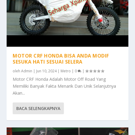
MOTOR CRF HONDA BISA ANDA MODIF
SESUKA HATI SESUAI SELERA
oleh
Admin
|
Jun 10, 2024
|
Metro
|
0
|
Motor CRF Honda Adalah Motor Off Road Yang
Memiliki Banyak Fakta Menarik Dan Unik Selanjutnya
Akan...
BACA SELENGKAPNYA