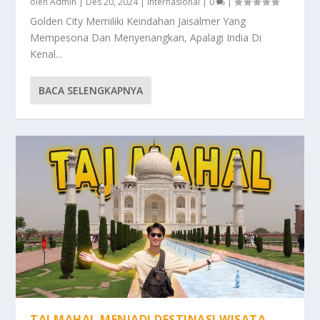
oleh
Admin
|
Des 20, 2024
|
Internasional
|
0
|
Golden City Memiliki Keindahan Jaisalmer Yang
Mempesona Dan Menyenangkan, Apalagi India Di
Kenal...
BACA SELENGKAPNYA
TAJ MAHAL MENJADI DESTINASI WISATA