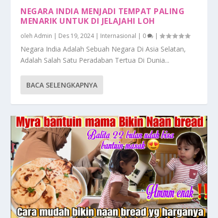
NEGARA INDIA MENJADI TEMPAT PALING
MENARIK UNTUK DI JELAJAHI LOH
oleh
Admin
|
Des 19, 2024
|
Internasional
|
0
|
Negara India Adalah Sebuah Negara Di Asia Selatan,
Adalah Salah Satu Peradaban Tertua Di Dunia...
BACA SELENGKAPNYA