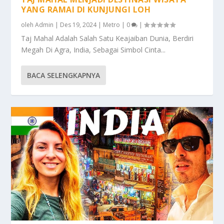
YANG RAMAI DI KUNJUNGI LOH
oleh
Admin
|
Des 19, 2024
|
Metro
|
0
|
Taj Mahal Adalah Salah Satu Keajaiban Dunia, Berdiri
Megah Di Agra, India, Sebagai Simbol Cinta...
BACA SELENGKAPNYA