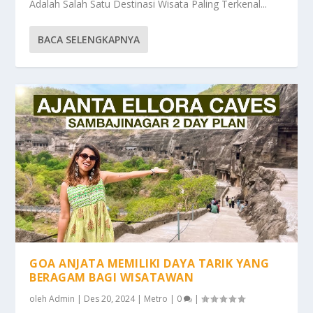
Adalah Salah Satu Destinasi Wisata Paling Terkenal...
BACA SELENGKAPNYA
GOA ANJATA MEMILIKI DAYA TARIK YANG
BERAGAM BAGI WISATAWAN
oleh
Admin
|
Des 20, 2024
|
Metro
|
0
|