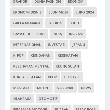
DRAKOR
DUNIA FASHION
EKONOMI
EKONOMI BISNIS
ELON MUSK
EURO 2024
FAKTA MENARIK
FASHION
FOOD
GAYA HIDUP SEHAT
INDIA
INOVASI
INTERNASIONAL
INVESTASI
JEPANG
K-POP
KEINDAHAN
KESEHATAN
KESEHATAN MENTAL
KEUNGGULAN
KOREA SELATAN
KPOP
LIFESTYLE
MANFAAT
METRO
NASIONAL
NEWS
OLAHRAGA
OTOMOTIF
PEMBALAP MOTOGP
SEJARAH
SEPAK BOLA