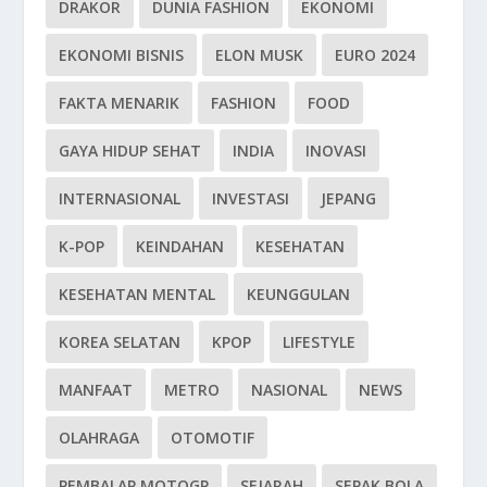
DRAKOR
DUNIA FASHION
EKONOMI
EKONOMI BISNIS
ELON MUSK
EURO 2024
FAKTA MENARIK
FASHION
FOOD
GAYA HIDUP SEHAT
INDIA
INOVASI
INTERNASIONAL
INVESTASI
JEPANG
K-POP
KEINDAHAN
KESEHATAN
KESEHATAN MENTAL
KEUNGGULAN
KOREA SELATAN
KPOP
LIFESTYLE
MANFAAT
METRO
NASIONAL
NEWS
OLAHRAGA
OTOMOTIF
PEMBALAP MOTOGP
SEJARAH
SEPAK BOLA