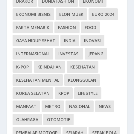
DRAKOR
DUNIA FASHION
EKONOMI
EKONOMI BISNIS
ELON MUSK
EURO 2024
FAKTA MENARIK
FASHION
FOOD
GAYA HIDUP SEHAT
INDIA
INOVASI
INTERNASIONAL
INVESTASI
JEPANG
K-POP
KEINDAHAN
KESEHATAN
KESEHATAN MENTAL
KEUNGGULAN
KOREA SELATAN
KPOP
LIFESTYLE
MANFAAT
METRO
NASIONAL
NEWS
OLAHRAGA
OTOMOTIF
PEMBALAP MOTOGP
SEJARAH
SEPAK BOLA