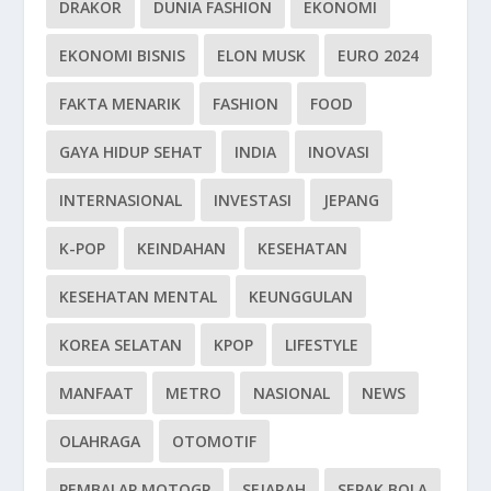
DRAKOR
DUNIA FASHION
EKONOMI
EKONOMI BISNIS
ELON MUSK
EURO 2024
FAKTA MENARIK
FASHION
FOOD
GAYA HIDUP SEHAT
INDIA
INOVASI
INTERNASIONAL
INVESTASI
JEPANG
K-POP
KEINDAHAN
KESEHATAN
KESEHATAN MENTAL
KEUNGGULAN
KOREA SELATAN
KPOP
LIFESTYLE
MANFAAT
METRO
NASIONAL
NEWS
OLAHRAGA
OTOMOTIF
PEMBALAP MOTOGP
SEJARAH
SEPAK BOLA