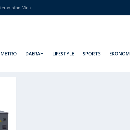
erampilan Mina...
METRO
DAERAH
LIFESTYLE
SPORTS
EKONOMI
I MOLDING PLASTIK