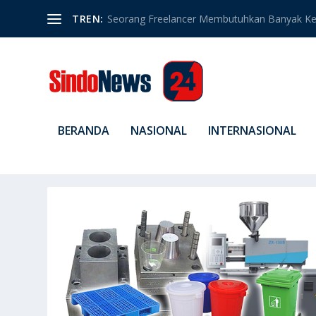
TREN:
Seorang Freelancer Membutuhkan Banyak Ket
BERANDA
NASIONAL
INTERNASIONAL
TAG:
MASA DEPAN TEKNOLOG