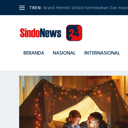
TREN:
Brand Hermès Simbol Kemewahan Dan Kean
BERANDA
NASIONAL
INTERNASIONAL
TAG:
MEMILIH BUKU ANAK