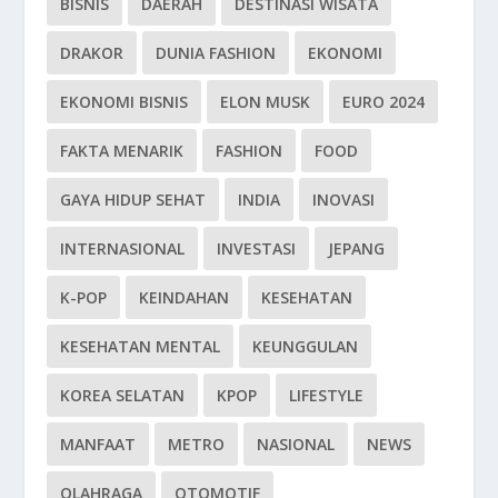
BISNIS
DAERAH
DESTINASI WISATA
DRAKOR
DUNIA FASHION
EKONOMI
EKONOMI BISNIS
ELON MUSK
EURO 2024
FAKTA MENARIK
FASHION
FOOD
GAYA HIDUP SEHAT
INDIA
INOVASI
INTERNASIONAL
INVESTASI
JEPANG
K-POP
KEINDAHAN
KESEHATAN
KESEHATAN MENTAL
KEUNGGULAN
KOREA SELATAN
KPOP
LIFESTYLE
MANFAAT
METRO
NASIONAL
NEWS
OLAHRAGA
OTOMOTIF