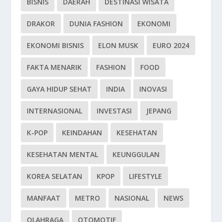
BISNIS
DAERAH
DESTINASI WISATA
DRAKOR
DUNIA FASHION
EKONOMI
EKONOMI BISNIS
ELON MUSK
EURO 2024
FAKTA MENARIK
FASHION
FOOD
GAYA HIDUP SEHAT
INDIA
INOVASI
INTERNASIONAL
INVESTASI
JEPANG
K-POP
KEINDAHAN
KESEHATAN
KESEHATAN MENTAL
KEUNGGULAN
KOREA SELATAN
KPOP
LIFESTYLE
MANFAAT
METRO
NASIONAL
NEWS
OLAHRAGA
OTOMOTIF