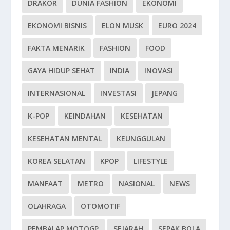
DRAKOR
DUNIA FASHION
EKONOMI
EKONOMI BISNIS
ELON MUSK
EURO 2024
FAKTA MENARIK
FASHION
FOOD
GAYA HIDUP SEHAT
INDIA
INOVASI
INTERNASIONAL
INVESTASI
JEPANG
K-POP
KEINDAHAN
KESEHATAN
KESEHATAN MENTAL
KEUNGGULAN
KOREA SELATAN
KPOP
LIFESTYLE
MANFAAT
METRO
NASIONAL
NEWS
OLAHRAGA
OTOMOTIF
PEMBALAP MOTOGP
SEJARAH
SEPAK BOLA