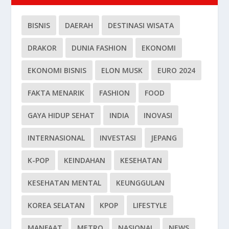
BISNIS
DAERAH
DESTINASI WISATA
DRAKOR
DUNIA FASHION
EKONOMI
EKONOMI BISNIS
ELON MUSK
EURO 2024
FAKTA MENARIK
FASHION
FOOD
GAYA HIDUP SEHAT
INDIA
INOVASI
INTERNASIONAL
INVESTASI
JEPANG
K-POP
KEINDAHAN
KESEHATAN
KESEHATAN MENTAL
KEUNGGULAN
KOREA SELATAN
KPOP
LIFESTYLE
MANFAAT
METRO
NASIONAL
NEWS