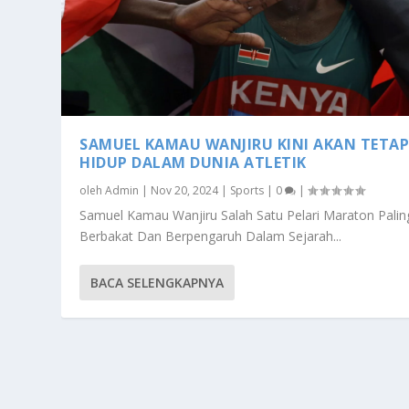
SAMUEL KAMAU WANJIRU KINI AKAN TETA
HIDUP DALAM DUNIA ATLETIK
oleh
Admin
|
Nov 20, 2024
|
Sports
|
0
|
Samuel Kamau Wanjiru Salah Satu Pelari Maraton Palin
Berbakat Dan Berpengaruh Dalam Sejarah...
BACA SELENGKAPNYA