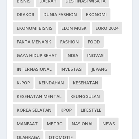
BISNIS
DAERAH
DESTINASI WISATA
DRAKOR
DUNIA FASHION
EKONOMI
EKONOMI BISNIS
ELON MUSK
EURO 2024
FAKTA MENARIK
FASHION
FOOD
GAYA HIDUP SEHAT
INDIA
INOVASI
INTERNASIONAL
INVESTASI
JEPANG
K-POP
KEINDAHAN
KESEHATAN
KESEHATAN MENTAL
KEUNGGULAN
KOREA SELATAN
KPOP
LIFESTYLE
MANFAAT
METRO
NASIONAL
NEWS
OLAHRAGA
OTOMOTIF