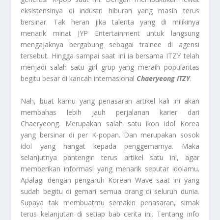
eksistensinya di industri hiburan yang masih terus
bersinar. Tak heran jika talenta yang di milikinya
menarik minat JYP Entertainment untuk langsung
mengajaknya bergabung sebagai trainee di agensi
tersebut. Hingga sampai saat ini ia bersama ITZY telah
menjadi salah satu girl grup yang meraih popularitas
begitu besar di kancah internasional
Chaeryeong ITZY
.
Nah, buat kamu yang penasaran artikel kali ini akan
membahas lebih jauh perjalanan karier dari
Chaeryeong. Merupakan salah satu ikon idol Korea
yang bersinar di per K-popan. Dan merupakan sosok
idol yang hangat kepada penggemarnya. Maka
selanjutnya pantengin terus artikel satu ini, agar
memberikan informasi yang menarik seputar idolamu.
Apalagi dengan pengaruh Korean Wave saat ini yang
sudah begitu di gemari semua orang di seluruh dunia.
Supaya tak membuatmu semakin penasaran, simak
terus kelanjutan di setiap bab cerita ini. Tentang info