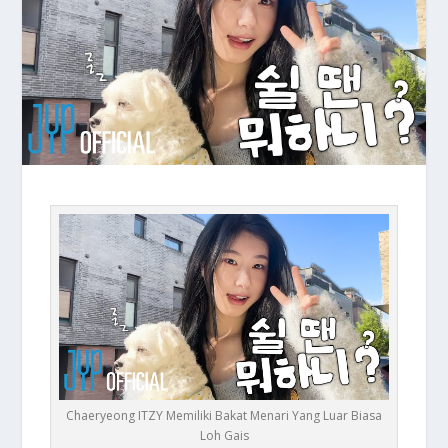
Chaeryeong ITZY Memiliki Bakat Menari Yang Luar Biasa
Loh Gais