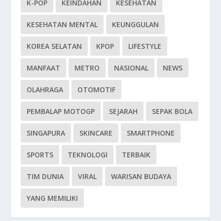
K-POP
KEINDAHAN
KESEHATAN
KESEHATAN MENTAL
KEUNGGULAN
KOREA SELATAN
KPOP
LIFESTYLE
MANFAAT
METRO
NASIONAL
NEWS
OLAHRAGA
OTOMOTIF
PEMBALAP MOTOGP
SEJARAH
SEPAK BOLA
SINGAPURA
SKINCARE
SMARTPHONE
SPORTS
TEKNOLOGI
TERBAIK
TIM DUNIA
VIRAL
WARISAN BUDAYA
YANG MEMILIKI