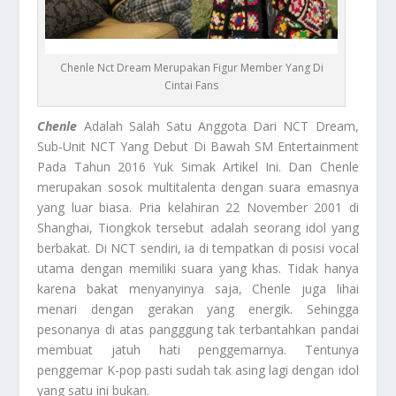
Chenle Nct Dream Merupakan Figur Member Yang Di
Cintai Fans
Chenle
Adalah Salah Satu Anggota Dari NCT Dream,
Sub-Unit NCT Yang Debut Di Bawah SM Entertainment
Pada Tahun 2016 Yuk Simak Artikel Ini. Dan Chenle
merupakan sosok multitalenta dengan suara emasnya
yang luar biasa. Pria kelahiran 22 November 2001 di
Shanghai, Tiongkok tersebut adalah seorang idol yang
berbakat. Di NCT sendiri, ia di tempatkan di posisi vocal
utama dengan memiliki suara yang khas. Tidak hanya
karena bakat menyanyinya saja, Chenle juga lihai
menari dengan gerakan yang energik. Sehingga
pesonanya di atas pangggung tak terbantahkan pandai
membuat jatuh hati penggemarnya. Tentunya
penggemar K-pop pasti sudah tak asing lagi dengan idol
yang satu ini bukan.