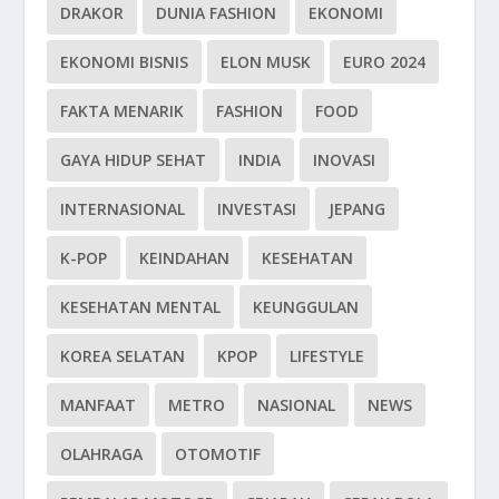
DRAKOR
DUNIA FASHION
EKONOMI
EKONOMI BISNIS
ELON MUSK
EURO 2024
FAKTA MENARIK
FASHION
FOOD
GAYA HIDUP SEHAT
INDIA
INOVASI
INTERNASIONAL
INVESTASI
JEPANG
K-POP
KEINDAHAN
KESEHATAN
KESEHATAN MENTAL
KEUNGGULAN
KOREA SELATAN
KPOP
LIFESTYLE
MANFAAT
METRO
NASIONAL
NEWS
OLAHRAGA
OTOMOTIF