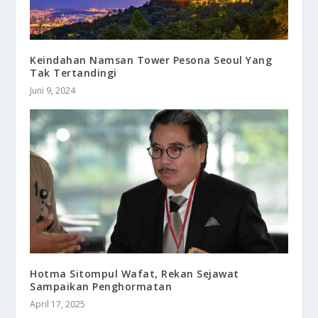
Keindahan Namsan Tower Pesona Seoul Yang
Tak Tertandingi
Juni 9, 2024
Hotma Sitompul Wafat, Rekan Sejawat
Sampaikan Penghormatan
April 17, 2025