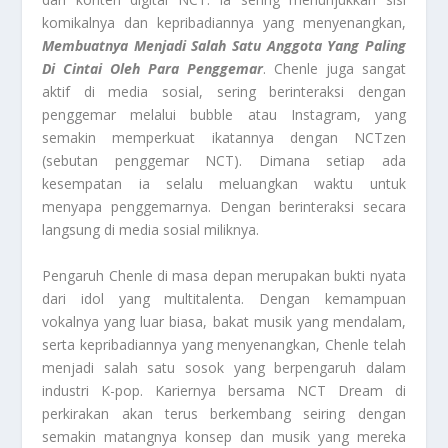
komikalnya dan kepribadiannya yang menyenangkan,
Membuatnya Menjadi Salah Satu Anggota Yang Paling
Di Cintai Oleh Para Penggemar
. Chenle juga sangat
aktif di media sosial, sering berinteraksi dengan
penggemar melalui bubble atau Instagram, yang
semakin memperkuat ikatannya dengan NCTzen
(sebutan penggemar NCT). Dimana setiap ada
kesempatan ia selalu meluangkan waktu untuk
menyapa penggemarnya. Dengan berinteraksi secara
langsung di media sosial miliknya.
Pengaruh Chenle di masa depan merupakan bukti nyata
dari idol yang multitalenta. Dengan kemampuan
vokalnya yang luar biasa, bakat musik yang mendalam,
serta kepribadiannya yang menyenangkan, Chenle telah
menjadi salah satu sosok yang berpengaruh dalam
industri K-pop. Kariernya bersama NCT Dream di
perkirakan akan terus berkembang seiring dengan
semakin matangnya konsep dan musik yang mereka