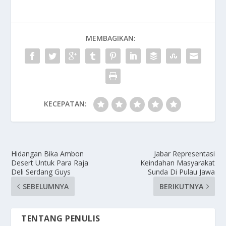
MEMBAGIKAN:
KECEPATAN:
Hidangan Bika Ambon
Jabar Representasi
Desert Untuk Para Raja
Keindahan Masyarakat
Deli Serdang Guys
Sunda Di Pulau Jawa
SEBELUMNYA
BERIKUTNYA
TENTANG PENULIS