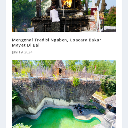
Mengenal Tradisi Ngaben, Upacara Bakar
Mayat Di Bali
Juni 19, 2024