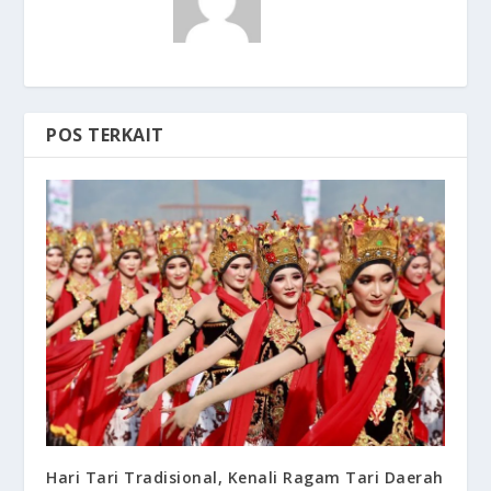
POS TERKAIT
Hari Tari Tradisional, Kenali Ragam Tari Daerah