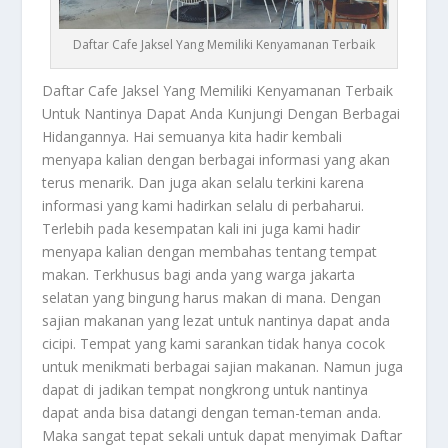
Daftar Cafe Jaksel Yang Memiliki Kenyamanan Terbaik
Daftar Cafe Jaksel
Yang Memiliki Kenyamanan Terbaik
Untuk Nantinya Dapat Anda Kunjungi Dengan Berbagai
Hidangannya. Hai semuanya kita hadir kembali
menyapa kalian dengan berbagai informasi yang akan
terus menarik. Dan juga akan selalu terkini karena
informasi yang kami hadirkan selalu di perbaharui.
Terlebih pada kesempatan kali ini juga kami hadir
menyapa kalian dengan membahas tentang tempat
makan. Terkhusus bagi anda yang warga jakarta
selatan yang bingung harus makan di mana. Dengan
sajian makanan yang lezat untuk nantinya dapat anda
cicipi. Tempat yang kami sarankan tidak hanya cocok
untuk menikmati berbagai sajian makanan. Namun juga
dapat di jadikan tempat nongkrong untuk nantinya
dapat anda bisa datangi dengan teman-teman anda.
Maka sangat tepat sekali untuk dapat menyimak
Daftar