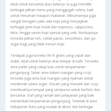
ideal untuk bersantai atau bekerja. Ia juga memiliki
berbagai pilihan menu yang menggugah selera, baik
untuk minuman maupun makanan. Minumannya juga
sangat beragam yaitu ada kopi yang menyajikan
berbagai jenis kopi mulai dari espresso, cappuccino,
latte, hingga varian kopi spesial yang unik. Nonkopinya
tersedia pilihan teh, coklat panas, smoothies, dan jus
segar bagi yang tidak minum kopi.
Terdapat juga koneksi Wi-Fi gratis yang cepat dan
stabil, ideal untuk bekerja atau belajar di kafe. Tersedia
area parkir yang cukup luas untuk kenyamanan
pengunjung. Selain area dalam ruangan yang cozy,
tersedia juga area luar ruangan yang nyaman untuk
menikmati udara segar. Desain yang menarik dan cozy
membuatnya tempat yang sempurna untuk berfoto dan
bersantai. Staf yang ramah dan pelayanan yang baik
menambah kenyamanan pengunjung. Terletak di area
Kebayoran Baru yang mudah di akses dari berbagai