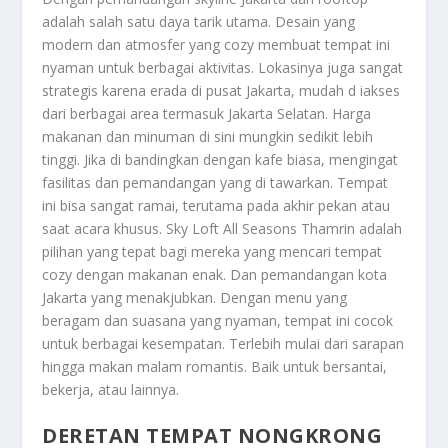
adalah salah satu daya tarik utama. Desain yang
modern dan atmosfer yang cozy membuat tempat ini
nyaman untuk berbagai aktivitas. Lokasinya juga sangat
strategis karena erada di pusat Jakarta, mudah d iakses
dari berbagai area termasuk Jakarta Selatan. Harga
makanan dan minuman di sini mungkin sedikit lebih
tinggi. Jika di bandingkan dengan kafe biasa, mengingat
fasilitas dan pemandangan yang di tawarkan. Tempat
ini bisa sangat ramai, terutama pada akhir pekan atau
saat acara khusus. Sky Loft All Seasons Thamrin adalah
pilihan yang tepat bagi mereka yang mencari tempat
cozy dengan makanan enak. Dan pemandangan kota
Jakarta yang menakjubkan. Dengan menu yang
beragam dan suasana yang nyaman, tempat ini cocok
untuk berbagai kesempatan. Terlebih mulai dari sarapan
hingga makan malam romantis. Baik untuk bersantai,
bekerja, atau lainnya.
DERETAN TEMPAT NONGKRONG