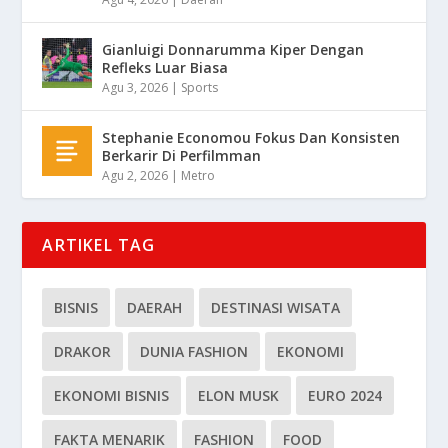
Gianluigi Donnarumma Kiper Dengan
Refleks Luar Biasa
Agu 3, 2026
|
Sports
Stephanie Economou Fokus Dan Konsisten
Berkarir Di Perfilmman
Agu 2, 2026
|
Metro
ARTIKEL TAG
BISNIS
DAERAH
DESTINASI WISATA
DRAKOR
DUNIA FASHION
EKONOMI
EKONOMI BISNIS
ELON MUSK
EURO 2024
FAKTA MENARIK
FASHION
FOOD