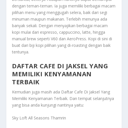
dengan teman-teman. Ia juga memiliki berbagai macam
pilihan menu yang menggugah selera, baik dari segi
minuman maupun makanan. Terlebih menunya ada
banyak sekali. Dengan menyajikan berbagai macam
kopi mulai dari espresso, cappuccino, latte, hingga
manual brew seperti V60 dan AeroPress. Kopi di sini di
buat dari biji kopi pilihan yang di-roasting dengan baik
tentunya.
DAFTAR CAFE DI JAKSEL YANG
MEMILIKI KENYAMANAN
TERBAIK
Kemudian juga masih ada
Daftar Cafe Di Jaksel Yang
Memiliki Kenyamanan Terbaik
. Dan tempat selanjutnya
yang bisa anda kunjungi nantinya yaitu:
Sky Loft All Seasons Thamrin