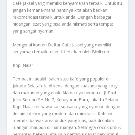
Cafe Jaksel
yang memiliki kenyamanan terbaik. Untuk itu
jangan kemana-mana nantinya kita akan berikan
rekomendasi terbaik untuk anda. Dengan berbagai
hidangan lezat yang bisa anda nikmati serta tempat
yang sangat nyaman.
Mengenai konten
Daftar Cafe Jaksel
yang memiliki
kenyaman terbaik telah di terbitkan oleh Blibli.com.
Kopi Nalar
Tempat ini adalah salah satu kafe yang populer di
Jakarta Selatan. Ia di kenal dengan suasana yang cozy
dan makanan yang enak. Alamatnya berada di Jl. Prof.
Joko Sutono SH No.7, Kebayoran Baru, Jakarta Selatan.
Kopi Nalar menawarkan suasana yang nyaman dengan
desain interior yang modern dan minimalis. Kafe ini
memiliki banyak area duduk yang luas, baik di dalam
ruangan maupun di luar ruangan. Sehingga cocok untuk
bersantai, bekerja. Ataupun nantinya dapat berkumpul