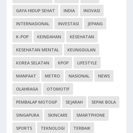
GAYA HIDUP SEHAT
INDIA
INOVASI
INTERNASIONAL
INVESTASI
JEPANG
K-POP
KEINDAHAN
KESEHATAN
KESEHATAN MENTAL
KEUNGGULAN
KOREA SELATAN
KPOP
LIFESTYLE
MANFAAT
METRO
NASIONAL
NEWS
OLAHRAGA
OTOMOTIF
PEMBALAP MOTOGP
SEJARAH
SEPAK BOLA
SINGAPURA
SKINCARE
SMARTPHONE
SPORTS
TEKNOLOGI
TERBAIK