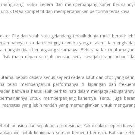
mengurangi risiko cedera dan memperpanjang karier bermainnya
ne untuk tetap kompetitif dan mempertahankan performa terbaiknya.
ter City dan salah satu gelandang terbaik dunia mulai berpikir lebi
 bertambahnya usia dan seringnya cedera yang di alami, ia menghadap
a mungkin tidak berlangsung selamanya. Beberapa faktor utama yan
i fisik masa depan setelah pensiun serta kesejahteraan pribadi da
utama. Sebab cedera serius seperti cedera lutut dan otot yang serin
ma telah mempengaruhi performanya di lapangan dan frekuens
yadari bahwa ia harus lebih berhati-hati dalam menjaga kebugaranny
permainannya untuk memperpanjang kariernya. Tentu juga berart
 intensitas yang lebih rendah yang memungkinkan untuk mengurang
lah pensiun dari sepak bola profesional. Yakni dalam seperti banya
apkan diri untuk kehidupan setelah berhenti bermain. Bahkan ketik