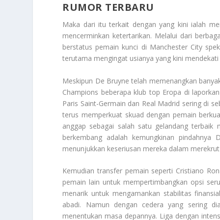
RUMOR TERBARU
Maka dari itu terkait dengan yang kini ialah 
mencerminkan ketertarikan. Melalui dari berbag
berstatus pemain kunci di Manchester City spe
terutama mengingat usianya yang kini mendekati 
Meskipun De Bruyne telah memenangkan banyak t
Champions beberapa klub top Eropa di laporkan 
Paris Saint-Germain dan Real Madrid sering di s
terus memperkuat skuad dengan pemain berkuali
anggap sebagai salah satu gelandang terbaik 
berkembang adalah kemungkinan pindahnya De
menunjukkan keseriusan mereka dalam merekrut p
Kemudian transfer pemain seperti Cristiano Ro
pemain lain untuk mempertimbangkan opsi seru
menarik untuk mengamankan stabilitas finansia
abadi. Namun dengan cedera yang sering di
menentukan masa depannya. Liga dengan intensita