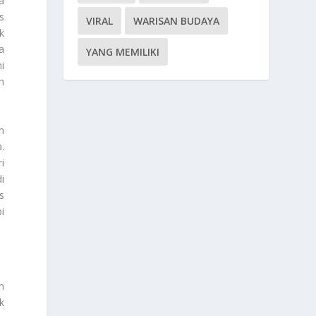
a
s
VIRAL
WARISAN BUDAYA
k
a
YANG MEMILIKI
i
h
n
.
i
i
s
i
n
k