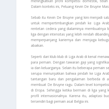
meningkatkan profil kompetisi domestik, te
Dalam konteks ini,
Peluang Kevin De Bruyne Mas
Sebab itu Kevin De Bruyne yang kini menjadi sala
untuk mempertimbangkan pindah ke Liga Arab
rentetan cedera yang dialaminya membuatnya ber
liga dengan intensitas yang lebih rendah dibandin
memperpanjang kariernya dan menjaga kebugaran
abaikan.
Seperti dari klub-klub di Liga Arab di kenal menawa
para pemain. Dengan tawaran gaji yang signifika
ia dan keluarganya. Selain itu beberapa pemain s
serupa menunjukkan bahwa pindah ke Liga Arab
tantangan baru dan pengalaman berbeda di akh
membuat De Bruyne ragu. Dalam level kompetisi
di Eropa. Sehingga ketika bermain di liga yan
profil internasionalnya. Karena itu, adaptasi
tersendiri bagi pemain asal Belgia ini.