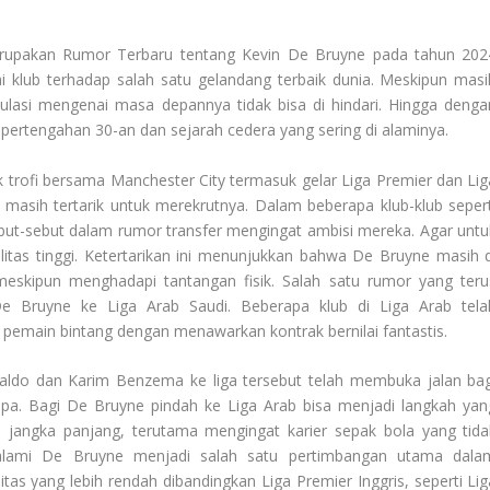
merupakan
Rumor Terbaru
tentang Kevin De Bruyne pada tahun 202
ai klub terhadap salah satu gelandang terbaik dunia. Meskipun masi
kulasi mengenai masa depannya tidak bisa di hindari. Hingga denga
pertengahan 30-an dan sejarah cedera yang sering di alaminya.
rofi bersama Manchester City termasuk gelar Liga Premier dan Lig
masih tertarik untuk merekrutnya. Dalam beberapa klub-klub sepert
ebut-sebut dalam rumor transfer mengingat ambisi mereka. Agar untu
tas tinggi. Ketertarikan ini menunjukkan bahwa De Bruyne masih d
meskipun menghadapi tantangan fisik. Salah satu rumor yang teru
 Bruyne ke Liga Arab Saudi. Beberapa klub di Liga Arab tela
emain bintang dengan menawarkan kontrak bernilai fantastis.
naldo dan Karim Benzema ke liga tersebut telah membuka jalan bag
pa. Bagi De Bruyne pindah ke Liga Arab bisa menjadi langkah yan
l jangka panjang, terutama mengingat karier sepak bola yang tida
alami De Bruyne menjadi salah satu pertimbangan utama dala
s yang lebih rendah dibandingkan Liga Premier Inggris, seperti Lig