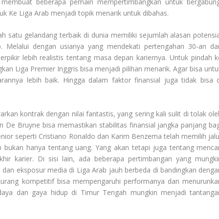
lah membuat beberapa pemain mempertimbangkan untuk bergabung
uk Ke Liga Arab
menjadi topik menarik untuk dibahas.
h satu gelandang terbaik di dunia memiliki sejumlah alasan potensia
. Melalui dengan usianya yang mendekati pertengahan 30-an da
pikir lebih realistis tentang masa depan kariernya. Untuk pindah k
gkan Liga Premier Inggris bisa menjadi pilihan menarik. Agar bisa untu
nya lebih baik. Hingga dalam faktor finansial juga tidak bisa d
rkan kontrak dengan nilai fantastis, yang sering kali sulit di tolak ol
n De Bruyne bisa memastikan stabilitas finansial jangka panjang bag
enior seperti Cristiano Ronaldo dan Karim Benzema telah memilih jalu
 bukan hanya tentang uang. Yang akan tetapi juga tentang mencar
ir karier. Di sisi lain, ada beberapa pertimbangan yang mungki
 dan eksposur media di Liga Arab jauh berbeda di bandingkan denga
g kurang kompetitif bisa mempengaruhi performanya dan menurunka
 budaya dan gaya hidup di Timur Tengah mungkin menjadi tantanga