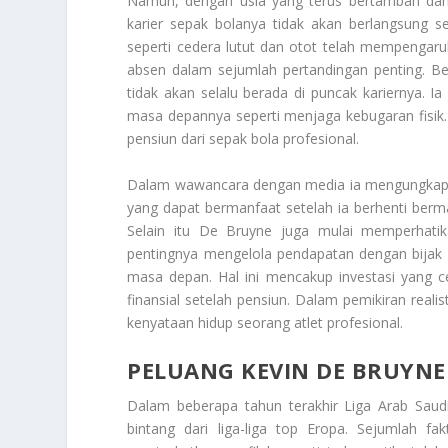
Namun, dengan usia yang terus bertambah dan
karier sepak bolanya tidak akan berlangsung 
seperti cedera lutut dan otot telah mempengar
absen dalam sejumlah pertandingan penting. Ber
tidak akan selalu berada di puncak kariernya.
masa depannya seperti menjaga kebugaran fisik. 
pensiun dari sepak bola profesional.
Dalam wawancara dengan media ia mengungkapka
yang dapat bermanfaat setelah ia berhenti berm
Selain itu De Bruyne juga mulai memperhatik
pentingnya mengelola pendapatan dengan bijak
masa depan. Hal ini mencakup investasi yang c
finansial setelah pensiun. Dalam pemikiran rea
kenyataan hidup seorang atlet profesional.
PELUANG KEVIN DE BRUYNE
Dalam beberapa tahun terakhir Liga Arab Saud
bintang dari liga-liga top Eropa. Sejumlah f