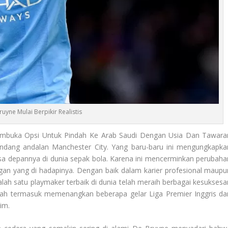
ruyne Mulai Berpikir Realistis
a Membuka Opsi Untuk Pindah Ke Arab Saudi Dengan Usia Dan Tawara
andang andalan Manchester City. Yang baru-baru ini mengungkapka
masa depannya di dunia sepak bola. Karena ini mencerminkan perubaha
ngan yang di hadapinya. Dengan baik dalam karier profesional maupu
salah satu playmaker terbaik di dunia telah meraih berbagai kesuksesa
ah termasuk memenangkan beberapa gelar Liga Premier Inggris da
im.