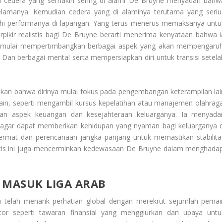
 cedera yang semakin sering di alami
De Bruyne
menyadari bahw
selamanya. Kemudian cedera yang di alaminya terutama yang seriu
uhi performanya di lapangan. Yang terus menerus memaksanya untu
pikir realistis bagi De Bruyne berarti menerima kenyataan bahwa i
 Ia mulai mempertimbangkan berbagai aspek yang akan mempengaruh
Dan berbagai mental serta mempersiapkan diri untuk transisi setela
n bahwa dirinya mulai fokus pada pengembangan keterampilan lai
ain, seperti mengambil kursus kepelatihan atau manajemen olahraga
an aspek keuangan dan kesejahteraan keluarganya. Ia menyadar
 agar dapat memberikan kehidupan yang nyaman bagi keluarganya d
ermat dan perencanaan jangka panjang untuk memastikan stabilita
listis ini juga mencerminkan kedewasaan De Bruyne dalam menghadap
 MASUK LIGA ARAB
i telah menarik perhatian global dengan merekrut sejumlah pemai
aktor seperti tawaran finansial yang menggiurkan dan upaya untu