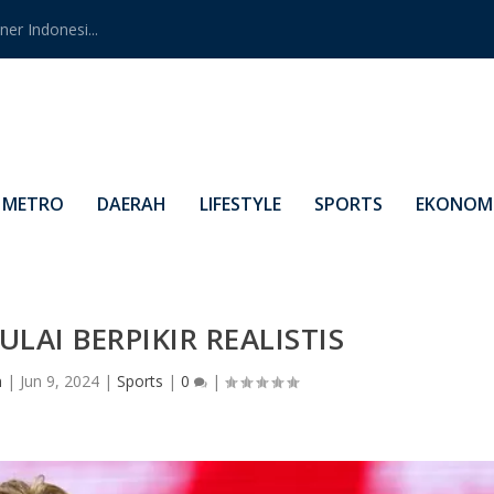
er Indonesi...
METRO
DAERAH
LIFESTYLE
SPORTS
EKONOMI
LAI BERPIKIR REALISTIS
n
|
Jun 9, 2024
|
Sports
|
0
|