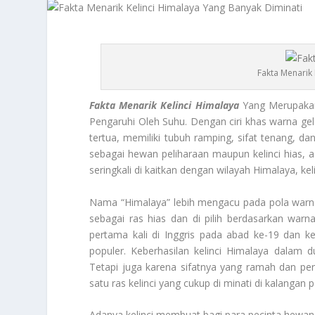
Fakta Menarik 
Fakta Menarik Kelinci Himalaya
Yang Merupakan
Pengaruhi Oleh Suhu. Dengan ciri khas warna gelap 
tertua, memiliki tubuh ramping, sifat tenang, da
sebagai hewan peliharaan maupun kelinci hias, a
seringkali di kaitkan dengan wilayah Himalaya, kel
Nama “Himalaya” lebih mengacu pada pola warna 
sebagai ras hias dan di pilih berdasarkan warn
pertama kali di Inggris pada abad ke-19 dan 
populer. Keberhasilan kelinci Himalaya dalam 
Tetapi juga karena sifatnya yang ramah dan pen
satu ras kelinci yang cukup di minati di kalangan 
Adanya kelinci membuat bagi para pecinta hewa