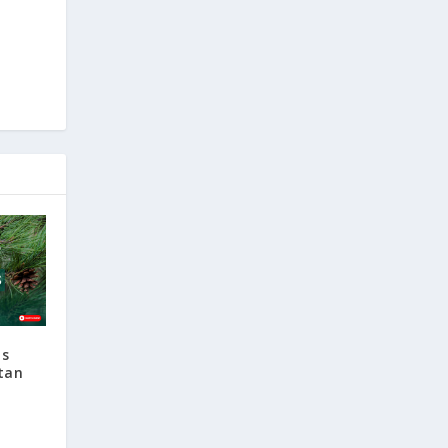
us
tan