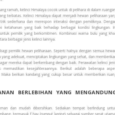
yang ramah, kelinci Himalaya cocok untuk di pelihara di dalam ruangan
ang terbatas. Kelinci Himalaya dapat menjadi hewan peliharaan yan
n trik sederhana dan merespon interaksi dengan pemiliknya. Denga
ki ketahanan yang baik terhadap berbagai kondisi lingkungan. In
ntuk pemilik yang berkomitmen. Kombinasi warna bulu yang kha
ara berbagai jenis kelinci lainnya.
ri bagi pemilik hewan peliharaan. Seperti halnya dengan semua hewa
n yang adekuat, menciptakan lingkungan yang sehat, dan memberika
 agar mereka dapat berkembang dengan baik. Perawatan kelinci jeni
k memastikan kesejahteraannya. Berikut adalah beberapa aspe
a. Maka berikan kandang yang cukup besar untuk memberikan ruan
KANAN BERLEBIHAN YANG MENGANDUN
aman dan mudah dibersihkan. Sediakan tempat berlindung untu
bang, termasuk f hay (rumput kering) sebagai sumber serat utama