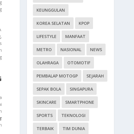
g
g
KEUNGGULAN
KOREA SELATAN
KPOP
.
,
LIFESTYLE
MANFAAT
s
METRO
NASIONAL
NEWS
h
g
OLAHRAGA
OTOMOTIF
PEMBALAP MOTOGP
SEJARAH
G
SEPAK BOLA
SINGAPURA
a
SKINCARE
SMARTPHONE
i
n
SPORTS
TEKNOLOGI
g
n
TERBAIK
TIM DUNIA