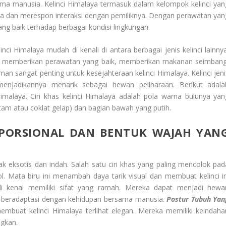
a manusia. Kelinci Himalaya termasuk dalam kelompok kelinci yan
hana dan merespon interaksi dengan pemiliknya. Dengan perawatan yan
ang baik terhadap berbagai kondisi lingkungan.
i Himalaya mudah di kenali di antara berbagai jenis kelinci lainnya
n, memberikan perawatan yang baik, memberikan makanan seimbang
 sangat penting untuk kesejahteraan kelinci Himalaya. Kelinci jeni
enjadikannya menarik sebagai hewan peliharaan. Berikut adala
 Himalaya. Ciri khas kelinci Himalaya adalah pola warna bulunya yan
tam atau coklat gelap) dan bagian bawah yang putih.
PORSIONAL DAN BENTUK WAJAH YAN
 eksotis dan indah. Salah satu ciri khas yang paling mencolok pad
l. Mata biru ini menambah daya tarik visual dan membuat kelinci in
 di kenal memiliki sifat yang ramah. Mereka dapat menjadi hewa
 beradaptasi dengan kehidupan bersama manusia.
Postur Tubuh Yan
mbuat kelinci Himalaya terlihat elegan. Mereka memiliki keindaha
gkan.