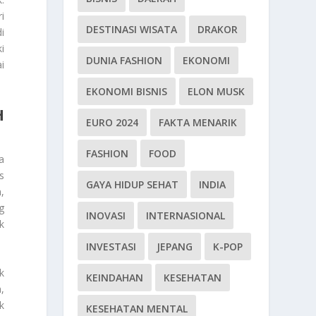
i
DESTINASI WISATA
DRAKOR
i
i
DUNIA FASHION
EKONOMI
i
EKONOMI BISNIS
ELON MUSK
H
EURO 2024
FAKTA MENARIK
FASHION
FOOD
a
s
GAYA HIDUP SEHAT
INDIA
,
g
INOVASI
INTERNASIONAL
k
INVESTASI
JEPANG
K-POP
k
KEINDAHAN
KESEHATAN
,
k
KESEHATAN MENTAL