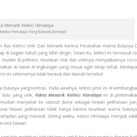
Kelinci Himalaya Yang Banyak Diminati
 Ras Kelinci Unik Dan Menarik Karena Perubahan Warna Bulunya D
di bagian tubuh yang lebih dingin. Selain itu, kelinci ini termasuk ra
n mudah di pelihara. Keunikan fisik dan sifatnya menjadikannya coco
salkan di rawat di lingkungan yang sesuai agar tetap sehat. Meskipu
inci ini sebenarnya tidak berasal dari daerah tersebut.
bulunya yang kontras. Pada awalnya, kelinci jenis ini di kembangka
a bulu yang unik.
Fakta Menarik Kelinci Himalaya
ini di perkenalka
kemudian menyebar ke seluruh dunia sebagai hewan peliharaan yan
dunia hewan peliharaan tidak hanya karena keunikan warna bulunya
ampilan yang menarik. Seiring waktu, kelinci Himalaya menjadi sala
pecinta hewan.
n semakin memburu kehadirannya untuk bisa merawatnya dengan baik