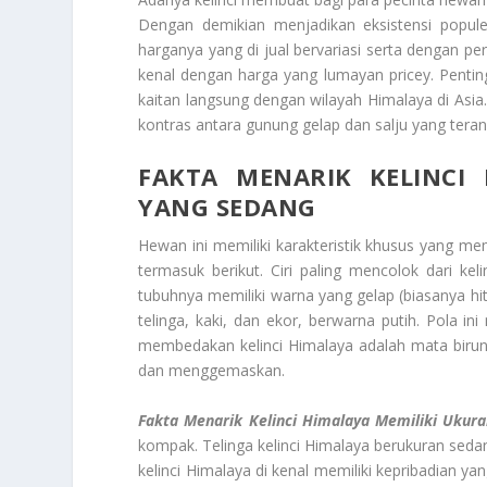
Dengan demikian menjadikan eksistensi popule
harganya yang di jual bervariasi serta dengan 
kenal dengan harga yang lumayan pricey. Penti
kaitan langsung dengan wilayah Himalaya di Asi
kontras antara gunung gelap dan salju yang terang
FAKTA MENARIK KELINCI
YANG SEDANG
Hewan ini memiliki karakteristik khusus yang me
termasuk berikut. Ciri paling mencolok dari ke
tubuhnya memiliki warna yang gelap (biasanya h
telinga, kaki, dan ekor, berwarna putih. Pola i
membedakan kelinci Himalaya adalah mata birun
dan menggemaskan.
Fakta Menarik Kelinci Himalaya
Memiliki Ukur
kompak. Telinga kelinci Himalaya berukuran seda
kelinci Himalaya di kenal memiliki kepribadian y