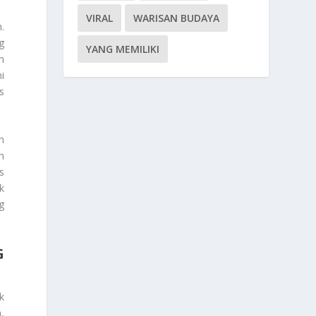
VIRAL
WARISAN BUDAYA
.
g
YANG MEMILIKI
n
i
s
n
n
s
k
g
G
k
,