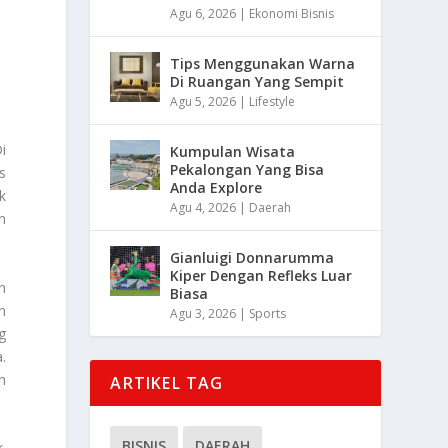
Agu 6, 2026
|
Ekonomi Bisnis
Tips Menggunakan Warna
Di Ruangan Yang Sempit
Agu 5, 2026
|
Lifestyle
i
Kumpulan Wisata
Pekalongan Yang Bisa
s
Anda Explore
k
Agu 4, 2026
|
Daerah
n
Gianluigi Donnarumma
Kiper Dengan Refleks Luar
n
Biasa
n
Agu 3, 2026
|
Sports
g
.
h
ARTIKEL TAG
BISNIS
DAERAH
.