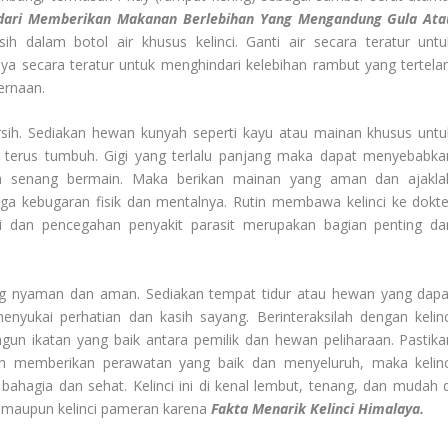
dari Memberikan Makanan Berlebihan Yang Mengandung Gula Ata
rsih dalam botol air khusus kelinci. Ganti air secara teratur untu
aya secara teratur untuk menghindari kelebihan rambut yang tertelan
ernaan.
ersih. Sediakan hewan kunyah seperti kayu atau mainan khusus untu
 terus tumbuh. Gigi yang terlalu panjang maka dapat menyebabka
dan senang bermain. Maka berikan mainan yang aman dan ajakla
jaga kebugaran fisik dan mentalnya. Rutin membawa kelinci ke dokte
i dan pencegahan penyakit parasit merupakan bagian penting dar
 yang nyaman dan aman. Sediakan tempat tidur atau hewan yang dapa
menyukai perhatian dan kasih sayang. Berinteraksilah dengan kelinc
ngun ikatan yang baik antara pemilik dan hewan peliharaan. Pastika
n memberikan perawatan yang baik dan menyeluruh, maka kelinc
ahagia dan sehat. Kelinci ini di kenal lembut, tenang, dan mudah d
n maupun kelinci pameran karena
Fakta Menarik Kelinci Himalaya.