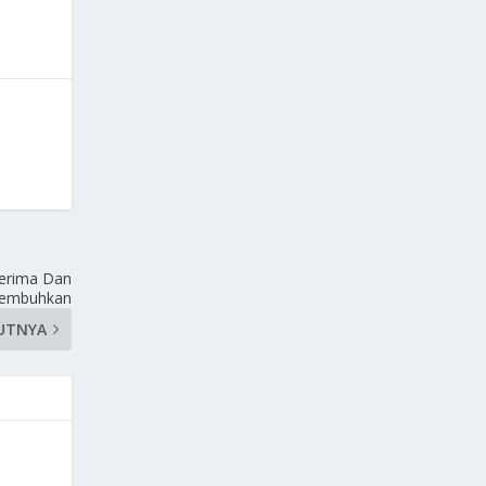
nerima Dan
embuhkan
UTNYA