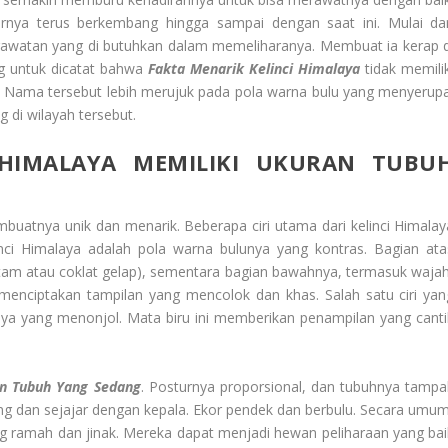
rnya terus berkembang hingga sampai dengan saat ini. Mulai dar
perawatan yang di butuhkan dalam memeliharanya. Membuat ia kerap d
ng untuk dicatat bahwa
Fakta Menarik Kelinci Himalaya
tidak memilik
a. Nama tersebut lebih merujuk pada pola warna bulu yang menyerupa
 di wilayah tersebut.
 HIMALAYA
MEMILIKI UKURAN TUBU
mbuatnya unik dan menarik. Beberapa ciri utama dari kelinci Himalay
linci Himalaya adalah pola warna bulunya yang kontras. Bagian ata
itam atau coklat gelap), sementara bagian bawahnya, termasuk wajah
ni menciptakan tampilan yang mencolok dan khas. Salah satu ciri yan
ya yang menonjol. Mata biru ini memberikan penampilan yang canti
an Tubuh Yang Sedang
. Posturnya proporsional, dan tubuhnya tampa
ng dan sejajar dengan kepala. Ekor pendek dan berbulu. Secara umum
ang ramah dan jinak. Mereka dapat menjadi hewan peliharaan yang bai