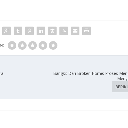
N:
ra
Bangkit Dari Broken Home: Proses Me
Meny
BERIK