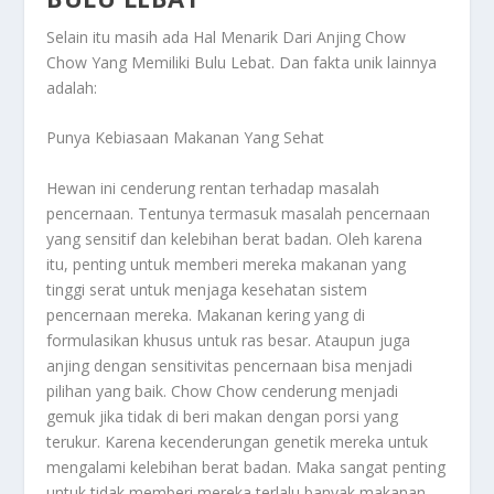
Selain itu masih ada
Hal Menarik Dari Anjing Chow
Chow Yang Memiliki Bulu Lebat
. Dan fakta unik lainnya
adalah:
Punya Kebiasaan Makanan Yang Sehat
Hewan ini cenderung rentan terhadap masalah
pencernaan. Tentunya termasuk masalah pencernaan
yang sensitif dan kelebihan berat badan. Oleh karena
itu, penting untuk memberi mereka makanan yang
tinggi serat untuk menjaga kesehatan sistem
pencernaan mereka. Makanan kering yang di
formulasikan khusus untuk ras besar. Ataupun juga
anjing dengan sensitivitas pencernaan bisa menjadi
pilihan yang baik. Chow Chow cenderung menjadi
gemuk jika tidak di beri makan dengan porsi yang
terukur. Karena kecenderungan genetik mereka untuk
mengalami kelebihan berat badan. Maka sangat penting
untuk tidak memberi mereka terlalu banyak makanan.