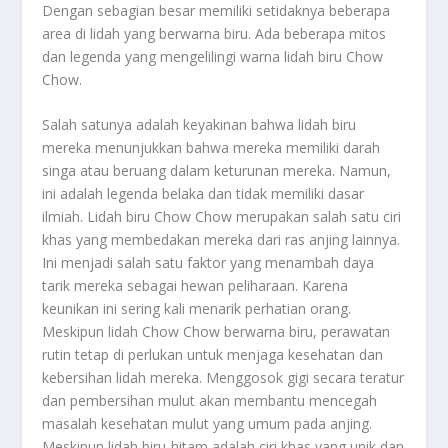
Dengan sebagian besar memiliki setidaknya beberapa
area di lidah yang berwarna biru. Ada beberapa mitos
dan legenda yang mengelilingi warna lidah biru Chow
Chow.
Salah satunya adalah keyakinan bahwa lidah biru
mereka menunjukkan bahwa mereka memiliki darah
singa atau beruang dalam keturunan mereka. Namun,
ini adalah legenda belaka dan tidak memiliki dasar
ilmiah. Lidah biru Chow Chow merupakan salah satu ciri
khas yang membedakan mereka dari ras anjing lainnya.
Ini menjadi salah satu faktor yang menambah daya
tarik mereka sebagai hewan peliharaan. Karena
keunikan ini sering kali menarik perhatian orang.
Meskipun lidah Chow Chow berwarna biru, perawatan
rutin tetap di perlukan untuk menjaga kesehatan dan
kebersihan lidah mereka. Menggosok gigi secara teratur
dan pembersihan mulut akan membantu mencegah
masalah kesehatan mulut yang umum pada anjing.
Meskipun lidah biru-hitam adalah ciri khas yang unik dan