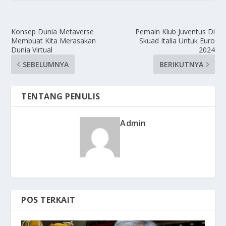
Konsep Dunia Metaverse
Pemain Klub Juventus Di
Membuat Kita Merasakan
Skuad Italia Untuk Euro
Dunia Virtual
2024
SEBELUMNYA
BERIKUTNYA
TENTANG PENULIS
Admin
POS TERKAIT