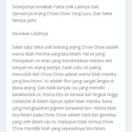
Selanjutnya simaklah
Fakta Unik Lainnya Dari
Gemasnya Anjing Chow-Chow Yang Lucu
. Dan fakta
lainnya yaitu:
Keunikan Lidahnya
Salah satu fakta unik tentang anjing Chow Chow adalah
warna lidah mereka yang biru-hitam. Hal ini yang
merupakan ciri khas yang membedakan mereka dari
banyak ras anjing lainnya. Salah satu ciri paling
mencolok dari Chow Chow adalah warna lidah mereka
yang biru-hitam. Ini adalah fitur yang sangat langka di
dunia anjing. Dan tidak banyak ras yang memiliki
karakteristik ini. Warna biru ini berasal dari tingkat tinggi
melanosit di dalam lapisan epitel lidah mereka. Serta
yang menghasilkan pigmen berwarna biru. Warna lidah
biru-hitam pada Chow Chow adalah hasil dari genetika
yang unik dalam ras ini. Walaupun tidak semua Chow
Chow memiliki lidah yang sepenuhnya biru-hitam.