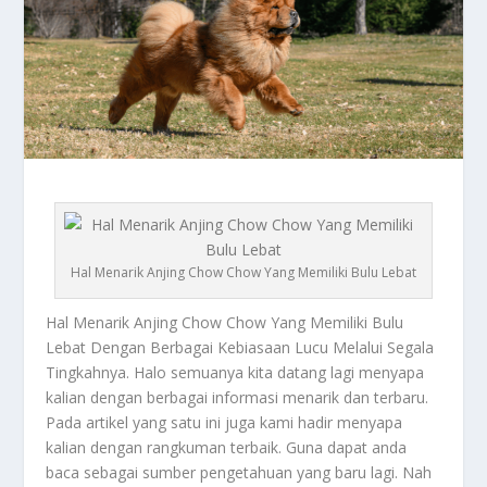
Hal Menarik Anjing Chow Chow Yang Memiliki Bulu Lebat
Hal Menarik Anjing
Chow Chow Yang Memiliki Bulu
Lebat Dengan Berbagai Kebiasaan Lucu Melalui Segala
Tingkahnya. Halo semuanya kita datang lagi menyapa
kalian dengan berbagai informasi menarik dan terbaru.
Pada artikel yang satu ini juga kami hadir menyapa
kalian dengan rangkuman terbaik. Guna dapat anda
baca sebagai sumber pengetahuan yang baru lagi. Nah