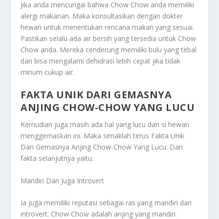
Jika anda mencurigai bahwa Chow Chow anda memiliki
alergi makanan. Maka konsultasikan dengan dokter
hewan untuk menentukan rencana makan yang sesuai.
Pastikan selalu ada air bersih yang tersedia untuk Chow
Chow anda. Mereka cenderung memiliki bulu yang tebal
dan bisa mengalami dehidrasi lebih cepat jika tidak
minum cukup air.
FAKTA UNIK DARI GEMASNYA
ANJING CHOW-CHOW YANG LUCU
Kemudian juga masih ada hal yang lucu dari si hewan
menggemaskan ini. Maka simaklah terus
Fakta Unik
Dari Gemasnya Anjing Chow-Chow Yang Lucu
. Dan
fakta selanjutnya yaitu:
Mandiri Dan Juga Introvert
Ia juga memiliki reputasi sebagai ras yang mandiri dan
introvert. Chow Chow adalah anjing yang mandiri.