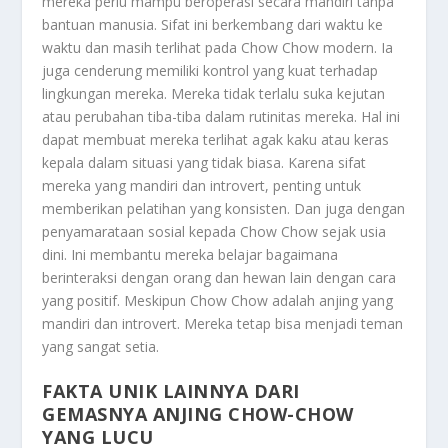
mereka perlu mampu beroperasi secara mandiri tanpa
bantuan manusia. Sifat ini berkembang dari waktu ke
waktu dan masih terlihat pada Chow Chow modern. Ia
juga cenderung memiliki kontrol yang kuat terhadap
lingkungan mereka. Mereka tidak terlalu suka kejutan
atau perubahan tiba-tiba dalam rutinitas mereka. Hal ini
dapat membuat mereka terlihat agak kaku atau keras
kepala dalam situasi yang tidak biasa. Karena sifat
mereka yang mandiri dan introvert, penting untuk
memberikan pelatihan yang konsisten. Dan juga dengan
penyamarataan sosial kepada Chow Chow sejak usia
dini. Ini membantu mereka belajar bagaimana
berinteraksi dengan orang dan hewan lain dengan cara
yang positif. Meskipun Chow Chow adalah anjing yang
mandiri dan introvert. Mereka tetap bisa menjadi teman
yang sangat setia.
FAKTA UNIK LAINNYA DARI
GEMASNYA ANJING CHOW-CHOW
YANG LUCU