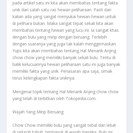
pada artikel satu ini kita akan membahas tentang fakta
unik dari salah satu ras hewan peliharaan. Pasti dari
kalian ada yang sangat menyukai hewan-hewan untuk
di pelihara bukan. Maka sangat tepat sekali kita akan
membahas tentang hewan yang lucu ini. Ia sangat khas
dengan bulu yang mirip dengan beruang. Terlebih
dengan suaranya yang juga tak kalah menggemaskan.
Yups kita akan membahas tentang
Hal Menarik Anjing
chow chow yang memiliki banyak sekali bulu. Tentu di
balik kelucuannya hewan peliharaan satu ini juga banyak
memiliki fakta yang unik. Penasaran apa saja, simak
terus kelengkapan fakta uniknya.
Mengenai topik tentang
Hal Menarik Anjing
chow chow
yang telah di terbitkan oleh Tokopedia.com.
Wajah Yang Mirip Beruang
Chow Chow memiliki bulu yang sangat tebal dan lebat
di seluruh tubuh, termasuk di wajah mereka. Bulu ini