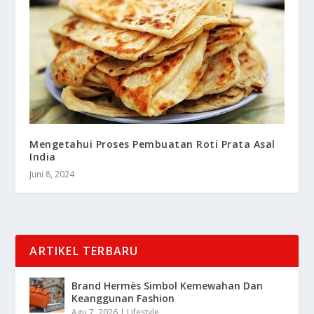
Mengetahui Proses Pembuatan Roti Prata Asal
India
Juni 8, 2024
ARTIKEL TERBARU
Brand Hermès Simbol Kemewahan Dan
Keanggunan Fashion
Agu 7, 2026
|
Lifestyle