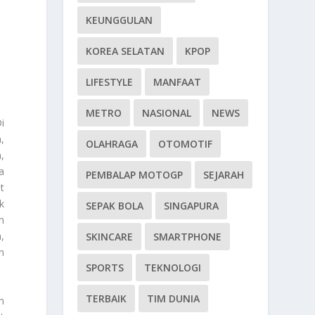
KEUNGGULAN
KOREA SELATAN
KPOP
LIFESTYLE
MANFAAT
METRO
NASIONAL
NEWS
i
,
OLAHRAGA
OTOMOTIF
,
a
PEMBALAP MOTOGP
SEJARAH
t
k
SEPAK BOLA
SINGAPURA
n
,
SKINCARE
SMARTPHONE
n
SPORTS
TEKNOLOGI
TERBAIK
TIM DUNIA
h