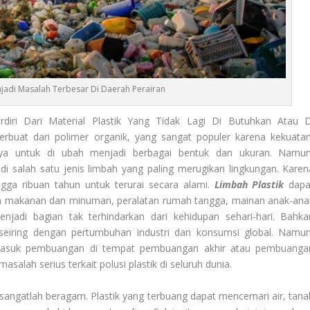
njadi Masalah Terbesar Di Daerah Perairan
iri Dari Material Plastik Yang Tidak Lagi Di Butuhkan Atau D
 terbuat dari polimer organik, yang sangat populer karena kekuatan
ya untuk di ubah menjadi berbagai bentuk dan ukuran. Namun
adi salah satu jenis limbah yang paling merugikan lingkungan. Karen
ngga ribuan tahun untuk terurai secara alami.
Limbah Plastik
dapa
an makanan dan minuman, peralatan rumah tangga, mainan anak-ana
menjadi bagian tak terhindarkan dari kehidupan sehari-hari. Bahka
 seiring dengan pertumbuhan industri dan konsumsi global. Namun
rmasuk pembuangan di tempat pembuangan akhir atau pembuanga
alah serius terkait polusi plastik di seluruh dunia.
 sangatlah beragam. Plastik yang terbuang dapat mencemari air, tana