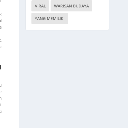
t
VIRAL
WARISAN BUDAYA
-
k
YANG MEMILIKI
l
a
-
.
k
N
u
e
n
t
i