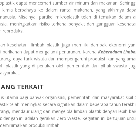
mikroplastik dapat mencemari sumber air minum dan makanan. Sehingg
kimia berbahaya ke dalam rantai makanan, yang akhirnya dapa
usia. Misalnya, partikel mikroplastik telah di temukan dalam ai
ia, meningkatkan risiko terkena penyakit dan gangguan kesehata
 reproduksi.
dan kesehatan, limbah plastik juga memiliki dampak ekonomi yan
ustri perikanan dapat mengalami penurunan. Karena
Keberadaan Limba
urangi daya tarik wisata dan mempengaruhi produksi ikan yang ama
bah plastik yang di perlukan oleh pemerintah dan pihak swasta jug
asyarakat.
YANG TERKAIT
us utama bagi banyak organisasi, pemerintah dan masyarakat sipil d
stik telah meningkat secara signifikan dalam beberapa tahun terakhir
angi, mendaur ulang dan mengelola limbah plastik dengan lebih baik
t
dengan ini adalah gerakan Zero Waste. Kegiatan ini bertujuan untu
 meminimalkan produksi limbah.