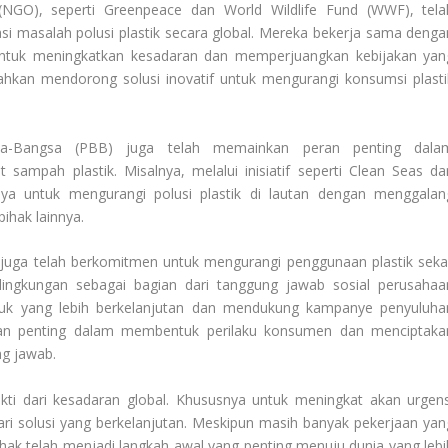
 (NGO), seperti Greenpeace dan World Wildlife Fund (WWF), tela
i masalah polusi plastik secara global. Mereka bekerja sama denga
 untuk meningkatkan kesadaran dan memperjuangkan kebijakan yan
 Bahkan mendorong solusi inovatif untuk mengurangi konsumsi plasti
angsa-Bangsa (PBB) juga telah memainkan peran penting dala
sampah plastik. Misalnya, melalui inisiatif seperti Clean Seas da
ya untuk mengurangi polusi plastik di lautan dengan menggalan
ihak lainnya.
 juga telah berkomitmen untuk mengurangi penggunaan plastik sekal
lingkungan sebagai bagian dari tanggung jawab sosial perusahaa
uk yang lebih berkelanjutan dan mendukung kampanye penyuluha
ran penting dalam membentuk perilaku konsumen dan menciptaka
ng jawab.
ukti dari kesadaran global. Khususnya untuk meningkat akan urgens
i solusi yang berkelanjutan. Meskipun masih banyak pekerjaan yan
 pihak telah menjadi langkah awal yang penting menuju dunia yang lebi