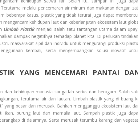
ancam kehidupan satwa liar. Selain itu, sampah ini juga dapa
 Terutama melalui pencemaran air minum dan makanan dengan zat
am beberapa kasus, plastik yang tidak terurai juga dapat membentu
an mengancam kehidupan laut dan keberlanjutan ekosistem laut globa
an
Limbah Plastik
menjadi salah satu tantangan utama dalam upay
lkan dampak negatifnya terhadap planet kita. Di perlukan tindakan
stri, masyarakat sipil dan individu untuk mengurangi produksi plastic
enggunaan kembali, serta mengembangkan solusi inovatif untu
STIK YANG MENCEMARI PANTAI DA
an dan kehidupan manusia sangatlah serius dan beragam. Salah sat
kungan, terutama air dan lautan. Limbah plastik yang di buang k
ut” yang besar dan merusak. Bahkan mengganggu ekosistem laut da
i ikan, burung laut dan mamalia laut. Sampah plastik juga dapa
erangkap di dalamnya. Serta merusak terumbu karang dan vegetas