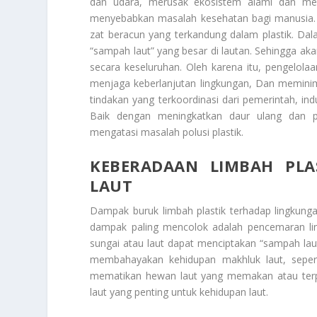
dan udara, merusak ekosistem alami dan meng
menyebabkan masalah kesehatan bagi manusia.
zat beracun yang terkandung dalam plastik. Dal
“sampah laut” yang besar di lautan. Sehingga ak
secara keseluruhan. Oleh karena itu, pengelola
menjaga keberlanjutan lingkungan, Dan meminima
tindakan yang terkoordinasi dari pemerintah, indu
Baik dengan meningkatkan daur ulang dan p
mengatasi masalah polusi plastik.
KEBERADAAN LIMBAH PLA
LAUT
Dampak buruk limbah plastik terhadap lingkung
dampak paling mencolok adalah pencemaran ling
sungai atau laut dapat menciptakan “sampah la
membahayakan kehidupan makhluk laut, sepert
mematikan hewan laut yang memakan atau terp
laut yang penting untuk kehidupan laut.