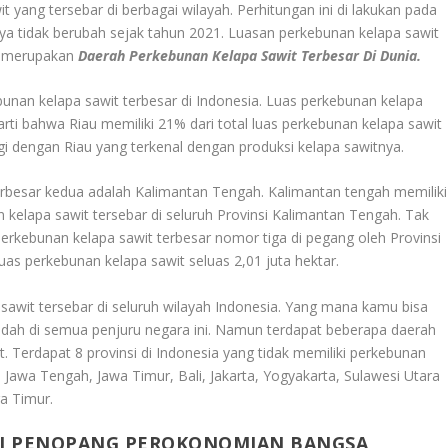
t yang tersebar di berbagai wilayah. Perhitungan ini di lakukan pada
a tidak berubah sejak tahun 2021. Luasan perkebunan kelapa sawit
ni merupakan
Daerah Perkebunan Kelapa Sawit Terbesar Di Dunia.
bunan kelapa sawit terbesar di Indonesia. Luas perkebunan kelapa
arti bahwa Riau memiliki 21% dari total luas perkebunan kelapa sawit
gi dengan Riau yang terkenal dengan produksi kelapa sawitnya.
erbesar kedua adalah Kalimantan Tengah. Kalimantan tengah memiliki
n kelapa sawit tersebar di seluruh Provinsi Kalimantan Tengah. Tak
erkebunan kelapa sawit terbesar nomor tiga di pegang oleh Provinsi
uas perkebunan kelapa sawit seluas 2,01 juta hektar.
 sawit tersebar di seluruh wilayah Indonesia. Yang mana kamu bisa
ah di semua penjuru negara ini. Namun terdapat beberapa daerah
t. Terdapat 8 provinsi di Indonesia yang tidak memiliki perkebunan
 Jawa Tengah, Jawa Timur, Bali, Jakarta, Yogyakarta, Sulawesi Utara
a Timur.
DI PENOPANG PEROKONOMIAN BANGSA