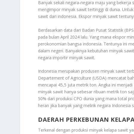
Banyak sekali negara-negara maju yang bekerja 
mengimpor minyak sawit tertinggi di dunia. Unt
sawit dari indonesia. Ekspor minyak sawit tentu
Berdasarkan data dari Badan Pusat Statistik (BP
pada bulan April 2024 lalu. Yang mana ekspor mi
perokonomian bangsa indonesia. Tentunya ini m
dalam negeri. Banyaknya kebutuhan minyak sawit
negara importir minyak sawit.
Indonesia merupakan produsen minyak sawit terb
Departement of Agriculture (USDA) mencatat ba
mencapai 45,5 juta metrik ton. Angka ini menj
minyak sawit hanya sebesar ribuan metrik ton sa
50% dari produksi CPO dunia yang mana total pro
heran jika banyak yang melirik negara Indonesia 
DAERAH PERKEBUNAN KELAPA 
Terkenal dengan produksi minyak kelapa sawit ya