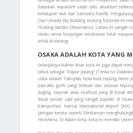
Kaiyukan Aquarium salah satu akuarium terbesa
kehidupan laut dari Samudra Pasifik. Pengunjun
Dan Umeda Sky Building Gedung futuristik ini 
Floating Garden Observatory. Lokasi ini sangat c
selalu ramai kunjungan wisatawan lokal maupun 
untuk di datangi.
OSAKA ADALAH KOTA YANG ME
Selanjutnya kuliner khas kota ini juga dapat men
sebut sebagai “Dapur Jepang” (Tenka no Daidokor
coba adalah Takoyaki, bola-bola tepung berisi 
pancake gurih yang terbuat dari adonan tepun
daging, sayuran atau seafood yang di tusuk d
dasar jeroan sapi yang sangat populer di Osak
transportasi. Kansai International Airport (K
jaringan kereta seperti Shinkansen menghubung
Hiroshima. Di dalam kota, kota ini memiliki sist