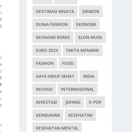
r
DESTINASI WISATA
DRAKOR
h
l
DUNIA FASHION
EKONOMI
i
EKONOMI BISNIS
ELON MUSK
EURO 2024
FAKTA MENARIK
i
FASHION
FOOD
a
i
GAYA HIDUP SEHAT
INDIA
i
k
INOVASI
INTERNASIONAL
a
,
INVESTASI
JEPANG
K-POP
a
KEINDAHAN
KESEHATAN
n
KESEHATAN MENTAL
.