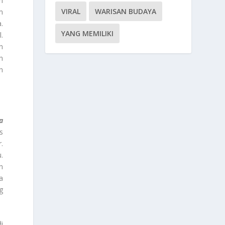
n
VIRAL
WARISAN BUDAYA
m
.
YANG MEMILIKI
.
n
h
h
a
s
.
.
n
a
g
i