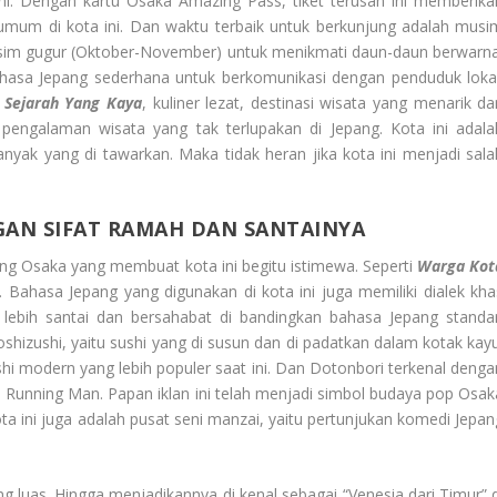
 ini. Dengan kartu Osaka Amazing Pass, tiket terusan ini memberika
i umum di kota ini. Dan waktu terbaik untuk berkunjung adalah musi
musim gugur (Oktober-November) untuk menikmati daun-daun berwarna
ahasa Jepang sederhana untuk berkomunikasi dengan penduduk lokal
 Sejarah Yang Kaya
, kuliner lezat, destinasi wisata yang menarik da
pengalaman wisata yang tak terlupakan di Jepang. Kota ini adala
nyak yang di tawarkan. Maka tidak heran jika kota ini menjadi sala
GAN SIFAT RAMAH DAN SANTAINYA
ng Osaka yang membuat kota ini begitu istimewa. Seperti
Warga Kot
. Bahasa Jepang yang digunakan di kota ini juga memiliki dialek kha
ebih santai dan bersahabat di bandingkan bahasa Jepang standar
oshizushi, yaitu sushi yang di susun dan di padatkan dalam kotak kayu
ushi modern yang lebih populer saat ini. Dan Dotonbori terkenal denga
Running Man. Papan iklan ini telah menjadi simbol budaya pop Osak
ta ini juga adalah pusat seni manzai, yaitu pertunjukan komedi Jepan
ang luas. Hingga menjadikannya di kenal sebagai “Venesia dari Timur” d