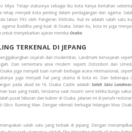
no Miya. Tetapi statusnya sebagai ibu kota hanya bertahan sebenta
ka tetap menjadi kota penting dalam perdagangan dan agama. Sala
ada tahun 593 oleh Pangeran Shōtoku. Kuil ini adalah salah satu kui
agama Buddha yang kuat di Osaka. Selain itu, kota ini juga menjad
dha untuk menyebarkan ajaran mereka
Osaka
.
ING TERKENAL DI JEPANG
 menggabungkan sejarah dan modernitas. Landmark bersejarah sepert
 megah. Dan sementara area modern seperti Dotonbori dan Umed
 Osaka juga menjadi tuan rumah berbagai acara internasional, sepert
atanya juga menjadi hal yang utama di kota ini. Dan beberapa d
bangun pada abad ke-16. Osaka Castle adalah
Salah Satu Landmar
gi taman luas yang indah, terutama saat musim semi ketika bunga sakur
ah pusat hiburan dan kuliner di Osaka. Jalanan ini di penuhi restoran
ti Glico Running Man. Dengan nikmati berbagai hidangan khas Osak
ni merupakan salah satu yang terbaik di Jepang. Dengan menampilka
satu daya tarik utamanya adalah The Wizarding World of Harry Potter