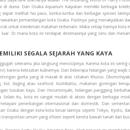
r di dunia. Dan Osaka Aquarium Kaiyukan memiliki berbagai koleks
g dapat melihat hiu paus, lumba-lumba dan berbagai spesies lainnya
menawarkan pemandangan kota Osaka. Pastinya yang menakjubkan dar
ocok untuk menikmati matahari terbenam. Maka setiap harinya kota in
luar. Di mana kota ini terdapat destinasinya yang seru dan menari
MILIKI SEGALA SEJARAH YANG KAYA
ggugah seleramu jika langsung mencicipinya. Karena kota ini sering d
o) karena kelezatan kulinernya. Dan beberapa hidangan yang wajib d
potongan gurita yang di masak di atas cetakan khusus. Okonomiyaki
g, kol, daging atau seafood. Kushikatsu, makanan gorengan berup
engan tusukan kayu. Dan Horumonyaki, hidangan panggang berbaha
a. Selain itu, kota ini sangat mudah di akses dengan berbagai mod
IX) melayani penerbangan internasional dan domestik. Dan sementar
kan Osaka dengan kota-kota besar lainnya seperti Tokyo, Kyoto, da
em transportasi umum yang efisien seperti kereta bawah tanah dan bus