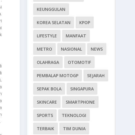
i
KEUNGGULAN
.
i
KOREA SELATAN
KPOP
i
k
LIFESTYLE
MANFAAT
METRO
NASIONAL
NEWS
OLAHRAGA
OTOMOTIF
i
i
PEMBALAP MOTOGP
SEJARAH
,
a
SEPAK BOLA
SINGAPURA
n
a
SKINCARE
SMARTPHONE
a
n
SPORTS
TEKNOLOGI
.
TERBAIK
TIM DUNIA