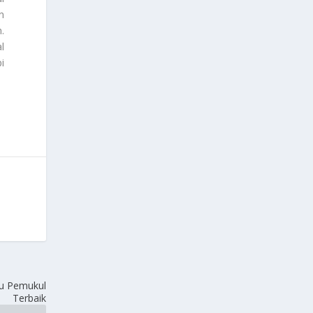
n
n.
l
i
tu Pemukul
Terbaik