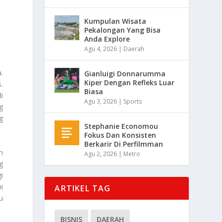
Kumpulan Wisata
Pekalongan Yang Bisa
Anda Explore
Agu 4, 2026
|
Daerah
.
Gianluigi Donnarumma
Kiper Dengan Refleks Luar
.
Biasa
i
Agu 3, 2026
|
Sports
g
g
Stephanie Economou
Fokus Dan Konsisten
Berkarir Di Perfilmman
n
Agu 2, 2026
|
Metro
g
i
i
ARTIKEL TAG
u
BISNIS
DAERAH