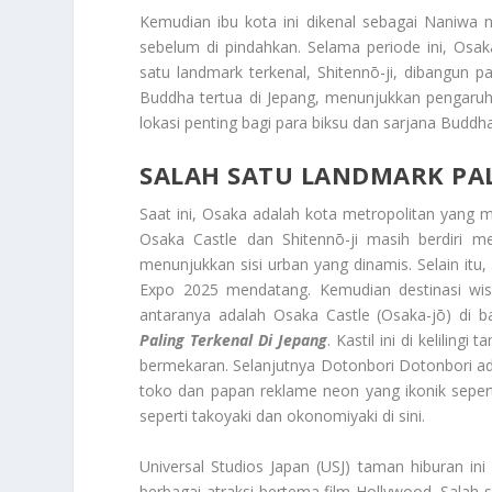
Kemudian ibu kota ini dikenal sebagai Naniwa 
sebelum di pindahkan. Selama periode ini, Osa
satu landmark terkenal, Shitennō-ji, dibangun p
Buddha tertua di Jepang, menunjukkan pengaruh 
lokasi penting bagi para biksu dan sarjana Bud
SALAH SATU LANDMARK PAL
Saat ini, Osaka adalah kota metropolitan yang
Osaka Castle dan Shitennō-ji masih berdiri
menunjukkan sisi urban yang dinamis. Selain itu,
Expo 2025 mendatang. Kemudian destinasi wis
antaranya adalah Osaka Castle (Osaka-jō) di 
Paling Terkenal Di Jepang
. Kastil ini di kelilin
bermekaran. Selanjutnya Dotonbori Dotonbori adal
toko dan papan reklame neon yang ikonik seper
seperti takoyaki dan okonomiyaki di sini.
Universal Studios Japan (USJ) taman hiburan i
berbagai atraksi bertema film Hollywood. Salah 