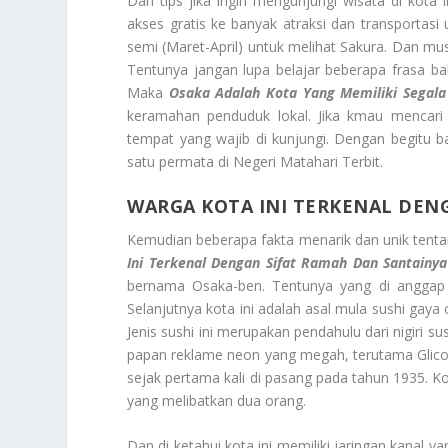
Dan tips jika ingin mengunjungi wisata di kota
akses gratis ke banyak atraksi dan transportas
semi (Maret-April) untuk melihat Sakura. Dan 
Tentunya jangan lupa belajar beberapa frasa b
Maka
Osaka Adalah Kota Yang Memiliki Segala
keramahan penduduk lokal. Jika kmau mencari 
tempat yang wajib di kunjungi. Dengan begitu ba
satu permata di Negeri Matahari Terbit.
WARGA KOTA INI TERKENAL DEN
Kemudian beberapa fakta menarik dan unik tenta
Ini Terkenal Dengan Sifat Ramah Dan Santainya
bernama Osaka-ben. Tentunya yang di anggap l
Selanjutnya kota ini adalah asal mula sushi gaya 
Jenis sushi ini merupakan pendahulu dari nigiri s
papan reklame neon yang megah, terutama Glico 
sejak pertama kali di pasang pada tahun 1935. Ko
yang melibatkan dua orang.
Dan di ketahui kota ini memiliki jaringan kanal y