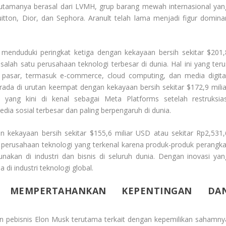
n utamanya berasal dari LVMH, grup barang mewah internasional yan
tton, Dior, dan Sephora. Aranult telah lama menjadi figur domina
menduduki peringkat ketiga dengan kekayaan bersih sekitar $201,
 salah satu perusahaan teknologi terbesar di dunia. Hal ini yang teru
pasar, termasuk e-commerce, cloud computing, dan media digital
ada di urutan keempat dengan kekayaan bersih sekitar $172,9 milia
, yang kini di kenal sebagai Meta Platforms setelah restruksias
dia sosial terbesar dan paling berpengaruh di dunia.
n kekayaan bersih sekitar $155,6 miliar USD atau sekitar Rp2,531,
ah perusahaan teknologi yang terkenal karena produk-produk perangka
nakan di industri dan bisnis di seluruh dunia. Dengan inovasi yan
di industri teknologi global.
 MEMPERTAHANKAN KEPENTINGAN DA
an pebisnis Elon Musk terutama terkait dengan kepemilikan sahamny