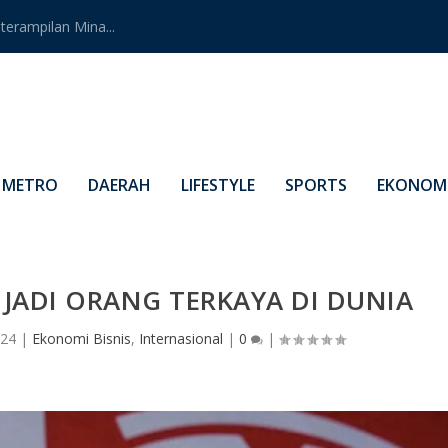
erampilan Mina...
METRO
DAERAH
LIFESTYLE
SPORTS
EKONOMI
 JADI ORANG TERKAYA DI DUNIA
024
|
Ekonomi Bisnis
,
Internasional
|
0
|