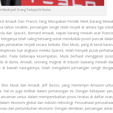
on Musk Jadi Orang Terkaya Di Dunia
rd Arnault Dari Prancis Yang Merupakan Pemilik Merk Barang Mewa
tahun terakhir, persaingan sengit telah terjadi di antara tiga toko
esla dan SpaceX, Bernard Arnault, taipan barang mewah asal Prancis
Ketiganya telah saling bersaing untuk menduduki posisi puncak dala
an perubahan terjadi secara berkala. Elon Musk, yang di kenal karen
ksplorasi luar angkasa melalui SpaceX, telah menjadi pusat perhatia
atis. Pada beberapa kesempatan, Musk berhasil menggeser posis
ada di dunia. Arnault, seorang magnat di industri bawang mewah da
a di bawah naungannya, telah mengalami persaingan sengit denga
s Elon Musk dan Arnault. Jeff Bezos, yang memimpin Amazon untu
. Hal ini juga terlibat dalam pertarungan ini. Dengan kekayaan yan
 ancaman serius dalam memperebutkan posisi teratas di daftar oran
dalam ekonomi global dan industri teknologi. Perusahaan-perusahaa
novasi dan pertumbuhan ekonomi. Dengan demikian, persaingan antar