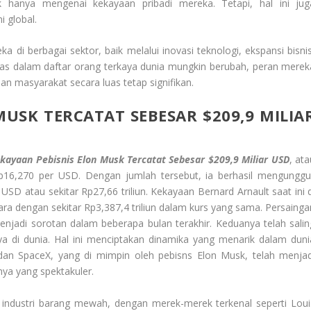
k hanya mengenai kekayaan pribadi mereka. Tetapi, hal ini jug
 global.
di berbagai sektor, baik melalui inovasi teknologi, ekspansi bisnis
ratas dalam daftar orang terkaya dunia mungkin berubah, peran merek
 masyarakat secara luas tetap signifikan.
USK TERCATAT SEBESAR $209,9 MILIA
kayaan Pebisnis Elon Musk Tercatat Sebesar $209,9 Miliar USD
, at
 Rp16,270 per USD. Dengan jumlah tersebut, ia berhasil mengunggul
 USD atau sekitar Rp27,66 triliun. Kekayaan Bernard Arnault saat ini d
ra dengan sekitar Rp3,387,4 triliun dalam kurs yang sama. Persainga
njadi sorotan dalam beberapa bulan terakhir. Keduanya telah salin
ya di dunia. Hal ini menciptakan dinamika yang menarik dalam duni
dan SpaceX, yang di mimpin oleh pebisns Elon Musk, telah menjad
a yang spektakuler.
di industri barang mewah, dengan merek-merek terkenal seperti Loui