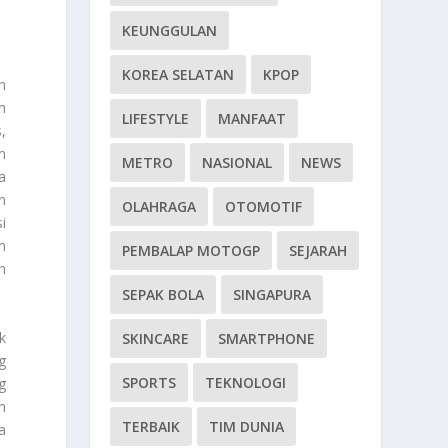
KEUNGGULAN
KOREA SELATAN
KPOP
h
h
LIFESTYLE
MANFAAT
,
m
METRO
NASIONAL
NEWS
a
n
OLAHRAGA
OTOMOTIF
i
n
PEMBALAP MOTOGP
SEJARAH
n
SEPAK BOLA
SINGAPURA
k
SKINCARE
SMARTPHONE
g
SPORTS
TEKNOLOGI
g
n
TERBAIK
TIM DUNIA
a