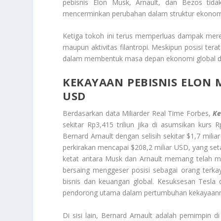
pebisnis Elon Musk, Arnault, dan Bezos tida
mencerminkan perubahan dalam struktur ekonomi
Ketiga tokoh ini terus memperluas dampak mereka 
maupun aktivitas filantropi. Meskipun posisi te
dalam membentuk masa depan ekonomi global dan
KEKAYAAN PEBISNIS ELON M
USD
Berdasarkan data Miliarder Real Time Forbes,
Ke
sekitar Rp3,415 triliun jika di asumsikan kurs
Bernard Arnault dengan selisih sekitar $1,7 miliar
perkirakan mencapai $208,2 miliar USD, yang seta
ketat antara Musk dan Arnault memang telah me
bersaing menggeser posisi sebagai orang terka
bisnis dan keuangan global. Kesuksesan Tesla 
pendorong utama dalam pertumbuhan kekayaanny
Di sisi lain, Bernard Arnault adalah pemimpin 