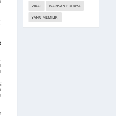
a
VIRAL
WARISAN BUDAYA
YANG MEMILIKI
,
a
R
au
i
i
n
g
a
i
s