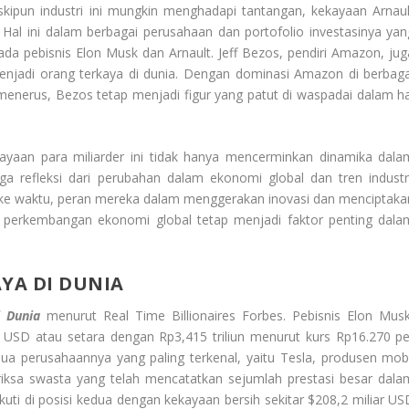
ipun industri ini mungkin menghadapi tantangan, kekayaan Arnaul
Hal ini dalam berbagai perusahaan dan portofolio investasinya yan
ada pebisnis Elon Musk dan Arnault. Jeff Bezos, pendiri Amazon, jug
njadi orang terkaya di dunia. Dengan dominasi Amazon di berbaga
-menerus, Bezos tetap menjadi figur yang patut di waspadai dalam ha
ekayaan para miliarder ini tidak hanya mencerminkan dinamika dala
uga refleksi dari perubahan dalam ekonomi global dan tren industri
u ke waktu, peran mereka dalam menggerakan inovasi dan menciptaka
h perkembangan ekonomi global tetap menjadi faktor penting dala
YA DI DUNIA
i Dunia
menurut Real Time Billionaires Forbes. Pebisnis Elon Musk
 USD atau setara dengan Rp3,415 triliun menurut kurs Rp16.270 pe
a perusahaannya yang paling terkenal, yaitu Tesla, produsen mobi
ariksa swasta yang telah mencatatkan sejumlah prestasi besar dala
uti di posisi kedua dengan kekayaan bersih sekitar $208,2 miliar US