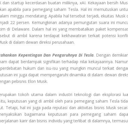
 dan startup kecerdasan buatan miliknya, xAI. Kekayaan bersih Mus
ifikan apabila para pemegang saham Tesla. Hal ini memutuskan untu
alam minggu mendatang. Apabila hal tersebut terjadi, ekuitas Musk d
enjadi 22 persen. Kemungkinan adanya pemungutan suara ini muncu
im di Delaware. Dalam hal ini yang membatalkan paket kompensas
sebut di ambil karena terdapat kekhawatiran terkait potensi konfli
 Musk di dalam dewan direksi perusahaan.
ahankan Kepentingan Dan Pengaruhnya Di Tesla
. Dengan demikian
am dapat berdampak signifikan terhadap nilai kekayaannya. Namun
 perdebatan hukum dan isu-isu yang mungkin muncul terkait denga
eputusan ini juga dapat mempengaruhi dinamika di dalam dewan direks
engan pebisnis Elon Musk.
upakan tokoh utama dalam industri teknologi dan eksplorasi lua
itu, keputusan yang di ambil oleh para pemegang saham Tesla tida
Tetapi, hal ini juga pada reputasi dan aktivitas bisnis Musk secar
t menyaksikan bagaimana keputusan para pemegang saham dapa
jalanan karir dan bisnis individu yang terlibat di dalamnya, termasu