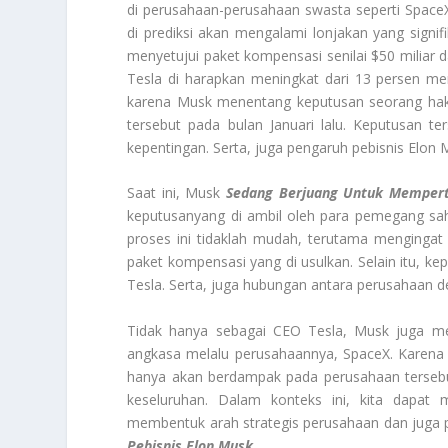
di perusahaan-perusahaan swasta seperti SpaceX
di prediksi akan mengalami lonjakan yang sign
menyetujui paket kompensasi senilai $50 miliar d
Tesla di harapkan meningkat dari 13 persen m
karena Musk menentang keputusan seorang hak
tersebut pada bulan Januari lalu. Keputusan ter
kepentingan. Serta, juga pengaruh pebisnis Elon
Saat ini, Musk
Sedang Berjuang Untuk Mempert
keputusanyang di ambil oleh para pemegang sah
proses ini tidaklah mudah, terutama mengingat
paket kompensasi yang di usulkan. Selain itu, k
Tesla. Serta, juga hubungan antara perusahaan d
Tidak hanya sebagai CEO Tesla, Musk juga mer
angkasa melalu perusahaannya, SpaceX. Karena 
hanya akan berdampak pada perusahaan tersebut. 
keseluruhan. Dalam konteks ini, kita dapa
membentuk arah strategis perusahaan dan juga per
Pebisnis Elon Musk
.