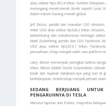
atau sekitar Rp3,387,4 triliun. Sumber kekayaa
memegang merek-merek ikonik seperti Louis Vui
dalam industri barang mewah global.
Jeff Bezos, pendiri dan manatan CEO Amazon, 
miliar USD atau sekitar Rp328,3 triliun. Amazon,
berkembang dan mendominasi berbagai sektor 
Mark Zuckerberg, pendiri dan CEO Facebook, ber
USD atau sekitar Rp2,813,1 triliun. Facebook
perusahaan, tetap menjadi salah satu platform me
Larry Ellison menempati peringkat kelima denga
triliun. Ellison adalah Oracle Corporation, sebu
lunak dan layanan database-nya yang luar di gu
berkelanjutan, Oracle tetap menjadi pemain utama 
SEDANG BERJUANG UNTUK
PENGARUHNYA DI TESLA
Menurut laporan dari Forbes, mayoritas kekaya