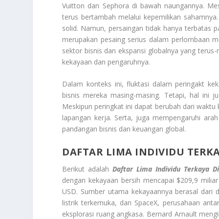
Vuitton dan Sephora di bawah naungannya. Mesk
terus bertambah melalui kepemilikan sahamnya. 
solid. Namun, persaingan tidak hanya terbatas p
merupakan pesaing serius dalam perlombaan me
sektor bisnis dan ekspansi globalnya yang terus
kekayaan dan pengaruhnya.
Dalam konteks ini, fluktasi dalam peringakt k
bisnis mereka masing-masing. Tetapi, hal ini j
Meskipun peringkat ini dapat berubah dari wakt
lapangan kerja. Serta, juga mempengaruhi ara
pandangan bisnis dan keuangan global.
DAFTAR LIMA INDIVIDU TERKA
Berikut adalah
Daftar Lima Individu Terkaya D
dengan kekayaan bersih mencapai $209,9 miliar
USD. Sumber utama kekayaannya berasal dari du
listrik terkemuka, dan SpaceX, perusahaan ant
eksplorasi ruang angkasa. Bernard Arnault mengik