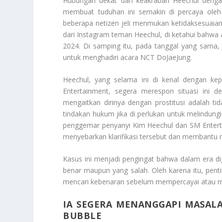
Hubungan dekat dan keakraban Heechul dengan a
membuat tuduhan ini semakin di percaya oleh 
beberapa netizen jeli menmukan ketidaksesuaian 
dari Instagram teman Heechul, di ketahui bahwa 
2024. Di samping itu, pada tanggal yang sama,
untuk menghadiri acara NCT DoJaeJung.
Heechul, yang selama ini di kenal dengan kep
Entertainment, segera merespon situasi ini 
mengaitkan dirinya dengan prostitusi adalah ti
tindakan hukum jika di perlukan untuk melindun
penggemar penyanyi Kim Heechul dan SM Entert
menyebarkan klarifikasi tersebut dan membantu m
Kasus ini menjadi pengingat bahwa dalam era digi
benar maupun yang salah. Oleh karena itu, pentin
mencari kebenaran sebelum mempercayai atau m
IA SEGERA MENANGGAPI MASALA
BUBBLE