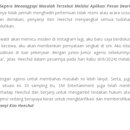
 Segera Menanggapi Masalah Tersebut Melalui Aplikasi Pesan Dear
nya tidak pernah menghadiri pertemuan tidak resmi atau acara sosia
ngan demikian, penyanyi Kim Heechul menyangkal semua tuduha
uduhkan.
tir akan memicu insiden di Instagram lagi, aku baru saja berdiskus
u kecewa, aku akan memberikan pernyataan singkat di sini. Aku tida
lisasi di luar pekerjaan dengan junior-junior agensi sebelumnya
a”, jelas Heechul dalam pesannya pada hari Rabu (6/6/2024) melalu
ngan agensi untuk membahas masalah ini lebih lanjut. Serta, jug
ituasi ini. Di samping itu, SM Entertainment juga telah merili
rhadap Heechul dan berjanji untuk mengambil tindakan hukum ata
gensi sedang berupaya keras untuk mengklarifikasi dan membersihka
anyi Kim Heechul
.