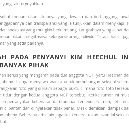
an yang tak tergoyahkan.
ersebut menunjukkan sikapnya yang dewasa dan bertanggung jawa
tanggapannya dan transparansi yang ia tunjukkan dalam menyikapi is
 dan spekulasi yang mungkin berkembang. Langkahnya yang cepat da
nunjukkan integritasnya sebagai seorang individu. Tetapi, hal ini jug
ar yang setia padanya.
 PADA PENYANYI KIM HEECHUL IN
 BANYAK PIHAK
han serius yang mengarah pada dua anggota NCT, yaitu Haechan da
n Johnny di duga menyewa wanita untuk berhubungan seksual selam
rangkaian foto yang di klaim sebagai bukti, di mana foto-foto tersebu
h tidur dengan kedua anggota NCT tersebut. Ketika rumor ini mula
empertanyakan kebenaran dari tuduhan tersebut. Namun, setelah d
ini di bantah dan di nyatakan tidak benar. Meski demikian, dampak dar
 Johnny. Beberapa artis lain juga ikut terseret dalam skandal seks ini
but.