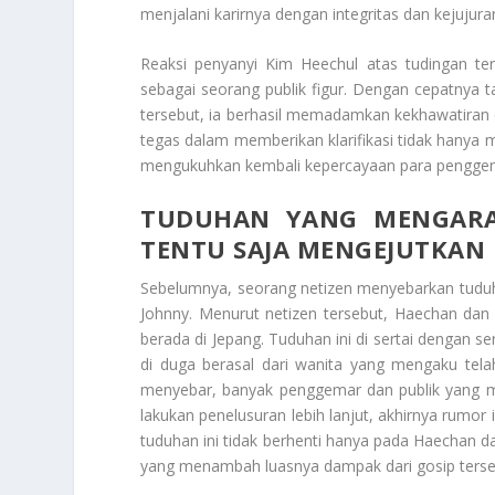
menjalani karirnya dengan integritas dan kejujur
Reaksi penyanyi Kim Heechul atas tudingan t
sebagai seorang publik figur. Dengan cepatnya 
tersebut, ia berhasil memadamkan kekhawatiran
tegas dalam memberikan klarifikasi tidak hanya me
mengukuhkan kembali kepercayaan para penggem
TUDUHAN YANG MENGARAH
TENTU SAJA MENGEJUTKAN
Sebelumnya, seorang netizen menyebarkan tudu
Johnny. Menurut netizen tersebut, Haechan da
berada di Jepang. Tuduhan ini di sertai dengan se
di duga berasal dari wanita yang mengaku tela
menyebar, banyak penggemar dan publik yang m
lakukan penelusuran lebih lanjut, akhirnya rumor 
tuduhan ini tidak berhenti hanya pada Haechan dan
yang menambah luasnya dampak dari gosip terse