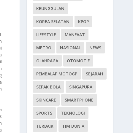
KEUNGGULAN
KOREA SELATAN
KPOP
T
LIFESTYLE
MANFAAT
m
METRO
NASIONAL
NEWS
i
a
OLAHRAGA
OTOMOTIF
l
n
PEMBALAP MOTOGP
SEJARAH
g
a
SEPAK BOLA
SINGAPURA
n
SKINCARE
SMARTPHONE
a
SPORTS
TEKNOLOGI
s
h
TERBAIK
TIM DUNIA
a