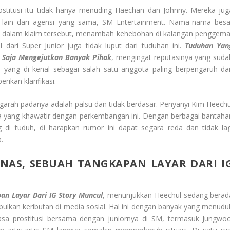
stitusi itu tidak hanya menuding Haechan dan Johnny. Mereka jug
s lain dari agensi yang sama, SM Entertainment. Nama-nama besa
ut dalam klaim tersebut, menambah kehebohan di kalangan penggema
dari Super Junior juga tidak luput dari tuduhan ini.
Tuduhan Yan
 Saja Mengejutkan Banyak Pihak
, mengingat reputasinya yang suda
l, yang di kenal sebagai salah satu anggota paling berpengaruh da
ikan klarifikasi.
ah padanya adalah palsu dan tidak berdasar. Penyanyi Kim Heechu
yang khawatir dengan perkembangan ini. Dengan berbagai bantaha
ng di tuduh, di harapkan rumor ini dapat segara reda dan tidak lag
.
AS, SEBUAH TANGKAPAN LAYAR DARI I
n Layar Dari IG Story Muncul
, menunjukkan Heechul sedang berad
ulkan keributan di media sosial. Hal ini dengan banyak yang menudu
sa prostitusi bersama dengan juniornya di SM, termasuk Jungwoo