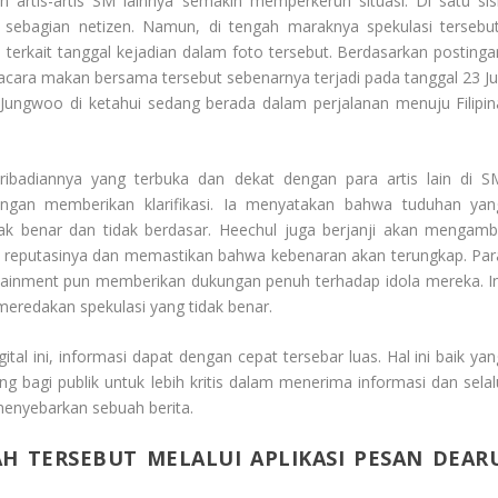
rtis-artis SM lainnya semakin memperkeruh situasi. Di satu sisi
sebagian netizen. Namun, di tengah maraknya spekulasi tersebut
terkait tanggal kejadian dalam foto tersebut. Berdasarkan postinga
acara makan bersama tersebut sebenarnya terjadi pada tanggal 23 Jul
 Jungwoo di ketahui sedang berada dalam perjalanan menuju Filipin
ribadiannya yang terbuka dan dekat dengan para artis lain di S
dengan memberikan klarifikasi. Ia menyatakan bahwa tuduhan yan
dak benar dan tidak berdasar. Heechul juga berjanji akan mengambi
gi reputasinya dan memastikan bahwa kebenaran akan terungkap. Par
ainment pun memberikan dukungan penuh terhadap idola mereka. In
eredakan spekulasi yang tidak benar.
tal ini, informasi dapat dengan cepat tersebar luas. Hal ini baik yan
g bagi publik untuk lebih kritis dalam menerima informasi dan selal
enyebarkan sebuah berita.
H TERSEBUT MELALUI APLIKASI PESAN DEAR