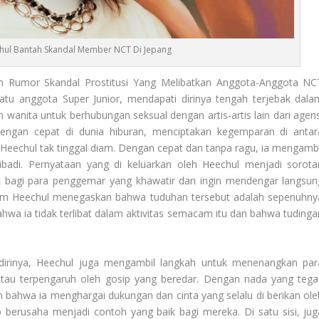
hul Bantah Skandal Member NCT Di Jepang
m Rumor Skandal Prostitusi Yang Melibatkan Anggota-Anggota NC
atu anggota Super Junior, mendapati dirinya tengah terjebak dala
anita untuk berhubungan seksual dengan artis-artis lain dari agens
engan cepat di dunia hiburan, menciptakan kegemparan di antar
eechul tak tinggal diam. Dengan cepat dan tanpa ragu, ia mengambi
ribadi. Pernyataan yang di keluarkan oleh Heechul menjadi sorota
rik bagi para penggemar yang khawatir dan ingin mendengar langsun
 Kim Heechul menegaskan bahwa tuduhan tersebut adalah sepenuhny
hwa ia tidak terlibat dalam aktivitas semacam itu dan bahwa tudinga
 dirinya, Heechul juga mengambil langkah untuk menenangkan par
atau terpengaruh oleh gosip yang beredar. Dengan nada yang tega
bahwa ia menghargai dukungan dan cinta yang selalu di berikan ole
berusaha menjadi contoh yang baik bagi mereka. Di satu sisi, jug