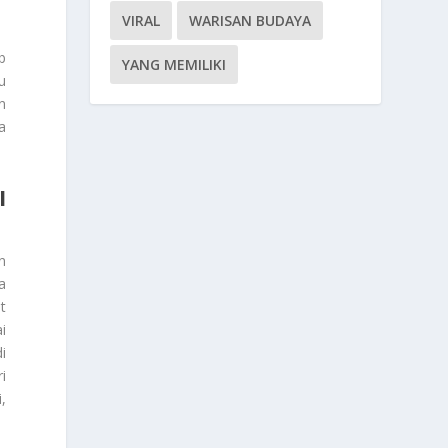
VIRAL
WARISAN BUDAYA
b
YANG MEMILIKI
u
n
a
I
n
a
t
i
i
i
,