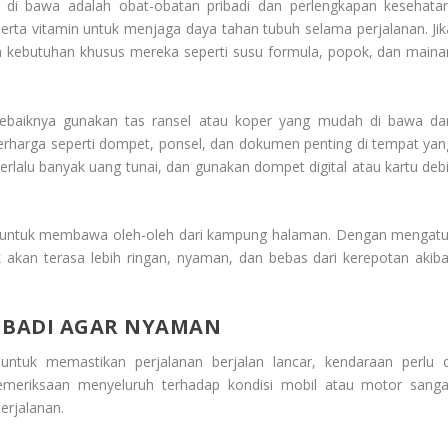
s di bawa adalah obat-obatan pribadi dan perlengkapan kesehatan
serta vitamin untuk menjaga daya tahan tubuh selama perjalanan. Jik
 kebutuhan khusus mereka seperti susu formula, popok, dan maina
ebaiknya gunakan tas ransel atau koper yang mudah di bawa da
rharga seperti dompet, ponsel, dan dokumen penting di tempat yan
lalu banyak uang tunai, dan gunakan dompet digital atau kartu debi
as untuk membawa oleh-oleh dari kampung halaman. Dengan mengatu
 akan terasa lebih ringan, nyaman, dan bebas dari kerepotan akiba
IBADI AGAR NYAMAN
n
untuk memastikan perjalanan berjalan lancar, kendaraan perlu d
emeriksaan menyeluruh terhadap kondisi mobil atau motor sanga
erjalanan.