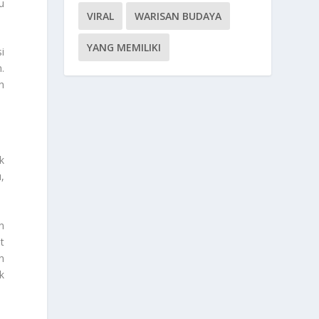
u
VIRAL
WARISAN BUDAYA
YANG MEMILIKI
i
.
h
k
,
n
t
n
k