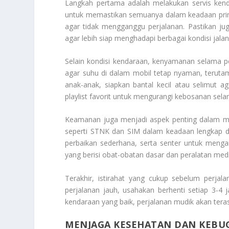
Langkah pertama adalah melakukan servis kenda
untuk memastikan semuanya dalam keadaan prima
agar tidak mengganggu perjalanan. Pastikan ju
agar lebih siap menghadapi berbagai kondisi jalan
Selain kondisi kendaraan, kenyamanan selama per
agar suhu di dalam mobil tetap nyaman, teruta
anak-anak, siapkan bantal kecil atau selimut 
playlist favorit untuk mengurangi kebosanan sela
Keamanan juga menjadi aspek penting dalam m
seperti STNK dan SIM dalam keadaan lengkap dan
perbaikan sederhana, serta senter untuk menga
yang berisi obat-obatan dasar dan peralatan medi
Terakhir, istirahat yang cukup sebelum perjal
perjalanan jauh, usahakan berhenti setiap 3-4 
kendaraan yang baik, perjalanan mudik akan ter
MENJAGA KESEHATAN DAN KEBU