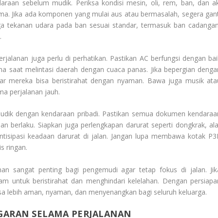
raan sebelum mudik. Periksa kondisi mesin, oli, rem, ban, dan ak
. Jika ada komponen yang mulai aus atau bermasalah, segera gant
ga tekanan udara pada ban sesuai standar, termasuk ban cadangan
.
jalanan juga perlu di perhatikan. Pastikan AC berfungsi dengan bai
ma saat melintasi daerah dengan cuaca panas. Jika bepergian denga
agar mereka bisa beristirahat dengan nyaman. Bawa juga musik ata
ma perjalanan jauh.
udik dengan kendaraan pribadi. Pastikan semua dokumen kendaraa
 berlaku. Siapkan juga perlengkapan darurat seperti dongkrak, ala
ntisipasi keadaan darurat di jalan. Jangan lupa membawa kotak P3
s ringan.
anan sangat penting bagi pengemudi agar tetap fokus di jalan. Jik
jam untuk beristirahat dan menghindari kelelahan. Dengan persiapa
asa lebih aman, nyaman, dan menyenangkan bagi seluruh keluarga.
GARAN SELAMA PERJALANAN