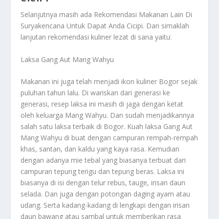
Selanjutnya masih ada
Rekomendasi Makanan Lain Di
Suryakencana Untuk Dapat Anda Cicipi
. Dan simaklah
lanjutan rekomendasi kuliner lezat di sana yaitu:
Laksa Gang Aut Mang Wahyu
Makanan ini juga telah menjadi ikon kuliner Bogor sejak
puluhan tahun lalu. Di wariskan dari generasi ke
generasi, resep laksa ini masih di jaga dengan ketat
oleh keluarga Mang Wahyu. Dan sudah menjadikannya
salah satu laksa terbaik di Bogor. Kuah laksa Gang Aut
Mang Wahyu di buat dengan campuran rempah-rempah
khas, santan, dan kaldu yang kaya rasa. Kemudian
dengan adanya mie tebal yang biasanya terbuat dari
campuran tepung terigu dan tepung beras. Laksa ini
biasanya di isi dengan telur rebus, tauge, irisan daun
selada. Dan juga dengan potongan daging ayam atau
udang. Serta kadang-kadang di lengkapi dengan irisan
daun bawang atau sambal untuk memberikan rasa