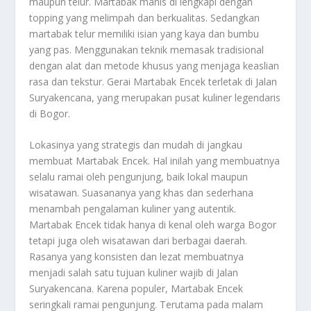
maupun telur. Martabak manis di lengkapi dengan
topping yang melimpah dan berkualitas. Sedangkan
martabak telur memiliki isian yang kaya dan bumbu
yang pas. Menggunakan teknik memasak tradisional
dengan alat dan metode khusus yang menjaga keaslian
rasa dan tekstur. Gerai Martabak Encek terletak di Jalan
Suryakencana, yang merupakan pusat kuliner legendaris
di Bogor.
Lokasinya yang strategis dan mudah di jangkau
membuat Martabak Encek. Hal inilah yang membuatnya
selalu ramai oleh pengunjung, baik lokal maupun
wisatawan. Suasananya yang khas dan sederhana
menambah pengalaman kuliner yang autentik.
Martabak Encek tidak hanya di kenal oleh warga Bogor
tetapi juga oleh wisatawan dari berbagai daerah.
Rasanya yang konsisten dan lezat membuatnya
menjadi salah satu tujuan kuliner wajib di Jalan
Suryakencana. Karena populer, Martabak Encek
seringkali ramai pengunjung. Terutama pada malam