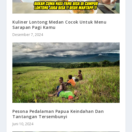
Kuliner Lontong Medan Cocok Untuk Menu
Sarapan Pagi Kamu
Desember 7, 2024
Pesona Pedalaman Papua Keindahan Dan
Tantangan Tersembunyi
Juni 10, 2024