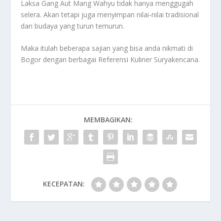
Laksa Gang Aut Mang Wahyu tidak hanya menggugah
selera. Akan tetapi juga menyimpan nilai-nilai tradisional
dan budaya yang turun temurun.
Maka itulah beberapa sajian yang bisa anda nikmati di
Bogor dengan berbagai
Referensi Kuliner Suryakencana
.
MEMBAGIKAN:
KECEPATAN: