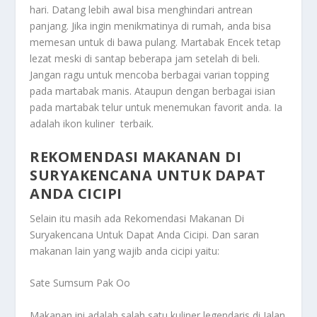
hari. Datang lebih awal bisa menghindari antrean
panjang. Jika ingin menikmatinya di rumah, anda bisa
memesan untuk di bawa pulang. Martabak Encek tetap
lezat meski di santap beberapa jam setelah di beli.
Jangan ragu untuk mencoba berbagai varian topping
pada martabak manis. Ataupun dengan berbagai isian
pada martabak telur untuk menemukan favorit anda. Ia
adalah ikon kuliner terbaik.
REKOMENDASI MAKANAN DI
SURYAKENCANA UNTUK DAPAT
ANDA CICIPI
Selain itu masih ada
Rekomendasi Makanan Di
Suryakencana Untuk Dapat Anda Cicipi
. Dan saran
makanan lain yang wajib anda cicipi yaitu:
Sate Sumsum Pak Oo
Makanan ini adalah salah satu kuliner legendaris di Jalan