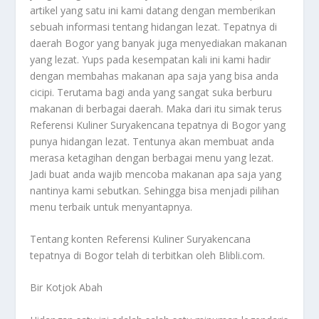
artikel yang satu ini kami datang dengan memberikan
sebuah informasi tentang hidangan lezat. Tepatnya di
daerah Bogor yang banyak juga menyediakan makanan
yang lezat. Yups pada kesempatan kali ini kami hadir
dengan membahas makanan apa saja yang bisa anda
cicipi. Terutama bagi anda yang sangat suka berburu
makanan di berbagai daerah. Maka dari itu simak terus
Referensi Kuliner Suryakencana
tepatnya di Bogor yang
punya hidangan lezat. Tentunya akan membuat anda
merasa ketagihan dengan berbagai menu yang lezat.
Jadi buat anda wajib mencoba makanan apa saja yang
nantinya kami sebutkan. Sehingga bisa menjadi pilihan
menu terbaik untuk menyantapnya.
Tentang konten
Referensi Kuliner Suryakencana
tepatnya di Bogor telah di terbitkan oleh Blibli.com.
Bir Kotjok Abah