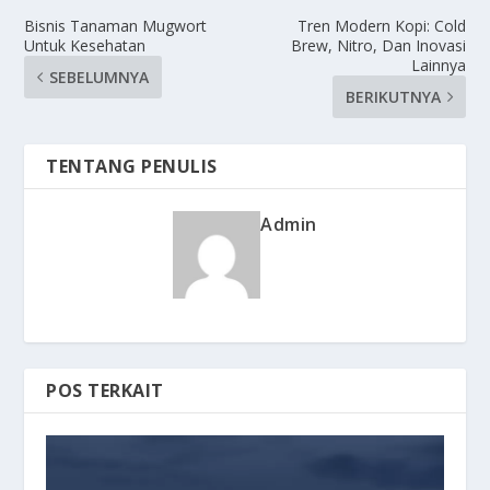
Bisnis Tanaman Mugwort
Tren Modern Kopi: Cold
Untuk Kesehatan
Brew, Nitro, Dan Inovasi
Lainnya
SEBELUMNYA
BERIKUTNYA
TENTANG PENULIS
Admin
POS TERKAIT