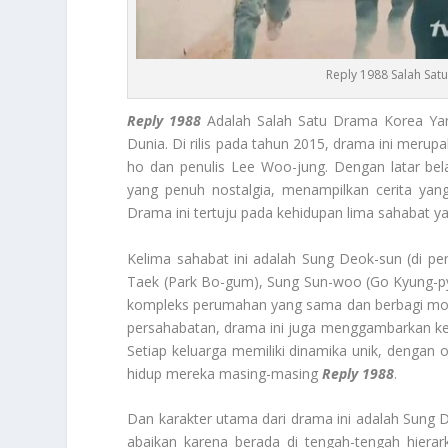
Reply 1988 Salah Sat
Reply 1988
Adalah Salah Satu Drama Korea Yan
Dunia. Di rilis pada tahun 2015, drama ini merupa
ho dan penulis Lee Woo-jung. Dengan latar b
yang penuh nostalgia, menampilkan cerita yan
Drama ini tertuju pada kehidupan lima sahabat y
Kelima sahabat ini adalah Sung Deok-sun (di pera
Taek (Park Bo-gum), Sung Sun-woo (Go Kyung-p
kompleks perumahan yang sama dan berbagi mo
persahabatan, drama ini juga menggambarkan keh
Setiap keluarga memiliki dinamika unik, dengan
hidup mereka masing-masing
Reply 1988
.
Dan karakter utama dari drama ini adalah Sung D
abaikan karena berada di tengah-tengah hierar