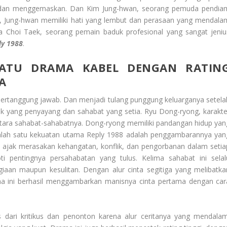
cu dan menggemaskan. Dan Kim Jung-hwan, seorang pemuda pendia
nya, Jung-hwan memiliki hati yang lembut dan perasaan yang mendala
nya Choi Taek, seorang pemain baduk profesional yang sangat jeniu
y 1988
.
SATU DRAMA KABEL DENGAN RATIN
A
rtanggung jawab. Dan menjadi tulang punggung keluarganya setela
k yang penyayang dan sahabat yang setia. Ryu Dong-ryong, karakte
ntara sahabat-sahabatnya. Dong-ryong memiliki pandangan hidup yan
n salah satu kekuatan utama Reply 1988 adalah penggambarannya yan
di ajak merasakan kehangatan, konflik, dan pengorbanan dalam setia
ti pentingnya persahabatan yang tulus. Kelima sahabat ini selal
aan maupun kesulitan. Dengan alur cinta segitiga yang melibatka
a ini berhasil menggambarkan manisnya cinta pertama dengan car
s dari kritikus dan penonton karena alur ceritanya yang mendalam