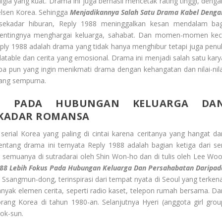
gia yang kuat. Drama ini juga berhasil mencetak rating tinggi, denga
elsen Korea. Sehingga
Menjadikannya Salah Satu Drama Kabel Denga
 sekadar hiburan, Reply 1988 meninggalkan kesan mendalam bag
pentingnya menghargai keluarga, sahabat. Dan momen-momen keci
eply 1988 adalah drama yang tidak hanya menghibur tetapi juga penu
atable dan cerita yang emosional. Drama ini menjadi salah satu kary
apa pun yang ingin menikmati drama dengan kehangatan dan nilai-nila
yang sempurna.
US PADA HUBUNGAN KELUARGA DA
EKADAR ROMANSA
erial Korea yang paling di cintai karena ceritanya yang hangat da
ntang drama ini ternyata Reply 1988 adalah bagian ketiga dari ser
g semuanya di sutradarai oleh Shin Won-ho dan di tulis oleh Lee Woo
988 Lebih Fokus Pada Hubungan Keluarga Dan Persahabatan Daripad
an Ssangmun-dong, terinspirasi dari tempat nyata di Seoul yang terkena
yak elemen cerita, seperti radio kaset, telepon rumah bersama. Da
ang Korea di tahun 1980-an. Selanjutnya Hyeri (anggota girl grou
ok-sun.