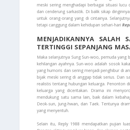
meski sering menghadapi berbagai situasi lu
dan cenderung sarkastik. Di balik sikap dingin
untuk orang-orang yang di cintainya. Selanjut
tetapi canggung dalam kehidupan sehari-hari
Repl
MENJADIKANNYA SALAH 
TERTINGGI SEPANJANG MAS
Maka selanjutnya Sung Sun-woo, pemuda yang be
kehilangan ayahnya. Sun-woo adalah sosok kaka
yang humoris dan sering menjadi penghibur di a
bijak meski sering di anggap tidak serius. Da
realistis tentang hubungan keluarga. Penonton 
keluarga yang diceritakan. Drama ini menyoro
mendukung satu sama lain, baik dalam kebahagi
Deok-sun, Jung-hwan, dan Taek. Tentunya dram
yang menyentuh.
Selain itu, Reply 1988 mendapatkan pujian lua