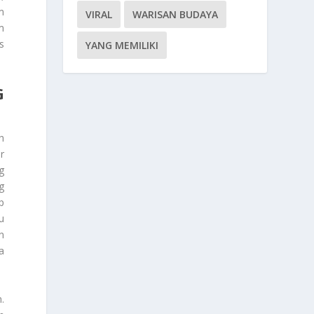
m
VIRAL
WARISAN BUDAYA
m
s
YANG MEMILIKI
G
h
r
g
g
p
u
n
a
.