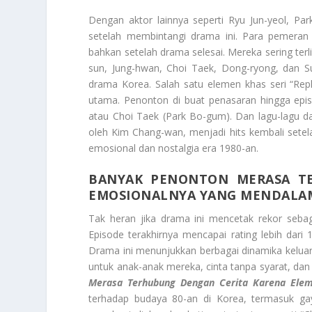
Dengan aktor lainnya seperti Ryu Jun-yeol, P
setelah membintangi drama ini. Para pemeran 
bahkan setelah drama selesai. Mereka sering te
sun, Jung-hwan, Choi Taek, Dong-ryong, dan S
drama Korea. Salah satu elemen khas seri “Rep
utama. Penonton di buat penasaran hingga epis
atau Choi Taek (Park Bo-gum). Dan lagu-lagu dal
oleh Kim Chang-wan, menjadi hits kembali sete
emosional dan nostalgia era 1980-an.
BANYAK PENONTON MERASA T
EMOSIONALNYA YANG MENDALA
Tak heran jika drama ini mencetak rekor sebaga
Episode terakhirnya mencapai rating lebih dari
Drama ini menunjukkan berbagai dinamika keluarg
untuk anak-anak mereka, cinta tanpa syarat, dan
Merasa Terhubung Dengan Cerita Karena Ele
terhadap budaya 80-an di Korea, termasuk ga