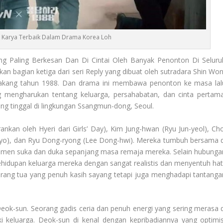
u Karya Terbaik Dalam Drama Korea Loh
g Paling Berkesan Dan Di Cintai Oleh Banyak Penonton Di Seluru
kan bagian ketiga dari seri Reply yang dibuat oleh sutradara Shin Won
elakang tahun 1988. Dan drama ini membawa penonton ke masa lal
g mengharukan tentang keluarga, persahabatan, dan cinta pertama
ang tinggal di lingkungan Ssangmun-dong, Seoul.
nkan oleh Hyeri dari Girls’ Day), Kim Jung-hwan (Ryu Jun-yeol), Cho
yo), dan Ryu Dong-ryong (Lee Dong-hwi). Mereka tumbuh bersama d
men suka dan duka sepanjang masa remaja mereka. Selain hubunga
idupan keluarga mereka dengan sangat realistis dan menyentuh hati
 orang tua yang penuh kasih sayang tetapi juga menghadapi tantanga
eok-sun. Seorang gadis ceria dan penuh energi yang sering merasa d
ki keluarga. Deok-sun di kenal dengan kepribadiannya yang optimis