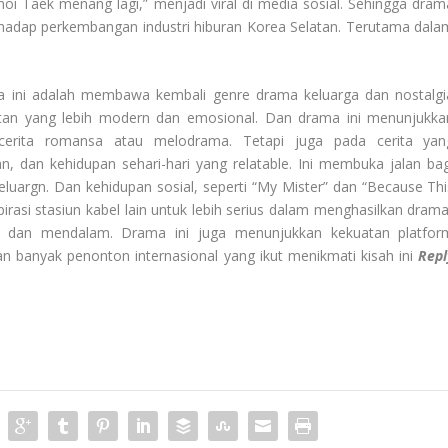
hoi Taek menang lagi,” menjadi viral di media sosial. Sehingga dram
erhadap perkembangan industri hiburan Korea Selatan. Terutama dala
a ini adalah membawa kembali genre drama keluarga dan nostalgi
an yang lebih modern dan emosional. Dan drama ini menunjukka
cerita romansa atau melodrama. Tetapi juga pada cerita yan
n, dan kehidupan sehari-hari yang relatable. Ini membuka jalan bag
uargn. Dan kehidupan sosial, seperti “My Mister” dan “Because Thi
pirasi stasiun kabel lain untuk lebih serius dalam menghasilkan drama
r dan mendalam. Drama ini juga menunjukkan kekuatan platfor
n banyak penonton internasional yang ikut menikmati kisah ini
Repl