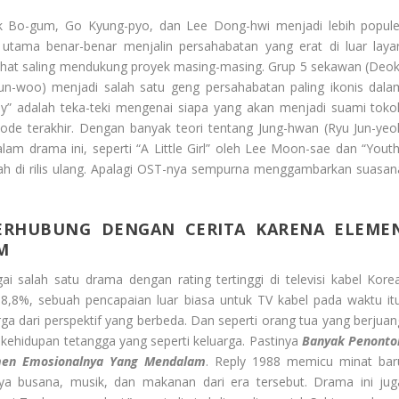
ark Bo-gum, Go Kyung-pyo, dan Lee Dong-hwi menjadi lebih popule
utama benar-benar menjalin persahabatan yang erat di luar layar
rlihat saling mendukung proyek masing-masing. Grup 5 sekawan (Deok
un-woo) menjadi salah satu geng persahabatan paling ikonis dala
ly” adalah teka-teki mengenai siapa yang akan menjadi suami toko
ode terakhir. Dengan banyak teori tentang Jung-hwan (Ryu Jun-yeol
am drama ini, seperti “A Little Girl” oleh Lee Moon-sae dan “Youth
lah di rilis ulang. Apalagi OST-nya sempurna menggambarkan suasan
ERHUBUNG DENGAN CERITA KARENA ELEME
M
i salah satu drama dengan rating tertinggi di televisi kabel Korea
 18,8%, sebuah pencapaian luar biasa untuk TV kabel pada waktu itu
a dari perspektif yang berbeda. Dan seperti orang tua yang berjuan
 kehidupan tetangga yang seperti keluarga. Pastinya
Banyak Penonto
men Emosionalnya Yang Mendalam
. Reply 1988 memicu minat bar
ya busana, musik, dan makanan dari era tersebut. Drama ini jug