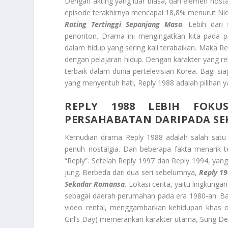
Dengan akting yang luar biasa, dan elemen nostal
episode terakhirnya mencapai 18,8% menurut Ni
Rating Tertinggi Sepanjang Masa
. Lebih dari
penonton. Drama ini mengingatkan kita pada 
dalam hidup yang sering kali terabaikan. Maka R
dengan pelajaran hidup. Dengan karakter yang rel
terbaik dalam dunia pertelevisian Korea. Bagi si
yang menyentuh hati, Reply 1988 adalah pilihan 
REPLY 1988 LEBIH FOK
PERSAHABATAN DARIPADA S
Kemudian drama Reply 1988 adalah salah satu s
penuh nostalgia. Dan beberapa fakta menarik te
“Reply”. Setelah Reply 1997 dan Reply 1994, yan
jung. Berbeda dari dua seri sebelumnya,
Reply 1
Sekadar Romansa
. Lokasi cerita, yaitu lingkung
sebagai daerah perumahan pada era 1980-an. Ban
video rental, menggambarkan kehidupan khas or
Girl’s Day) memerankan karakter utama, Sung De