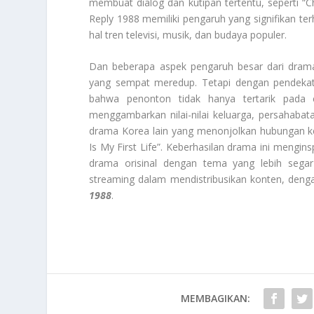
membuat dialog dan kutipan tertentu, seperti “C
Reply 1988 memiliki pengaruh yang signifikan t
hal tren televisi, musik, dan budaya populer.
Dan beberapa aspek pengaruh besar dari dram
yang sempat meredup. Tetapi dengan pendekat
bahwa penonton tidak hanya tertarik pada 
menggambarkan nilai-nilai keluarga, persahabata
drama Korea lain yang menonjolkan hubungan kel
Is My First Life”. Keberhasilan drama ini mengins
drama orisinal dengan tema yang lebih sega
streaming dalam mendistribusikan konten, denga
1988
.
MEMBAGIKAN: