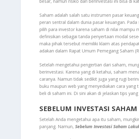
besar, namun risiko dari berinvestasi ini bisa di k
Saham adalah salah satu instrumen pasar keuanga
peran sentral dalam dunia pasar keuangan. Pada 
pilih para investor karena saham di nilai mampu
definisikan sebagai tanda penyertaan modal se
maka pihak tersebut memiliki klaim atas pendapat
adakan dalam Rapat Umum Pemegang Saham (
Setelah mengetahui pengertian dari saham, mungk
berinvestasi. Karena yang di ketahui, saham men
caranya. Namun tidak sedikit juga yang rugi beri
buku maupun web yang menyediakan cara yang tep
beli di saham ini. Di sini akan di jelaskan tips ya
SEBELUM INVESTASI SAHAM
Setelah Anda mengetahui apa itu saham, mungkin 
panjang. Namun,
Sebelum Investasi Saham Lakuk