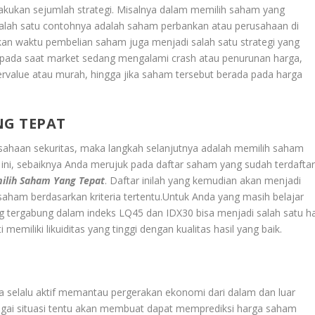
akukan sejumlah strategi. Misalnya dalam memilih saham yang
u. Salah satu contohnya adalah saham perbankan atau perusahaan di
kan waktu pembelian saham juga menjadi salah satu strategi yang
a, pada saat market sedang mengalami crash atau penurunan harga,
rvalue atau murah, hingga jika saham tersebut berada pada harga
NG TEPAT
sahaan sekuritas, maka langkah selanjutnya adalah memilih saham
l ini, sebaiknya Anda merujuk pada daftar saham yang sudah terdafta
lih Saham Yang Tepat
. Daftar inilah yang kemudian akan menjadi
saham berdasarkan kriteria tertentu.Untuk Anda yang masih belajar
g tergabung dalam indeks LQ45 dan IDX30 bisa menjadi salah satu ha
memiliki likuiditas yang tinggi dengan kualitas hasil yang baik.
da selalu aktif memantau pergerakan ekonomi dari dalam dan luar
bagai situasi tentu akan membuat dapat memprediksi harga saham