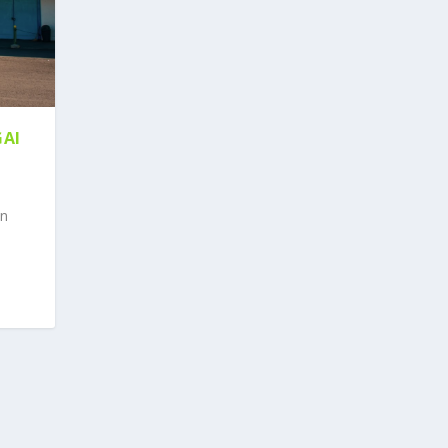
GAI
an