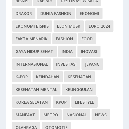
BISNIS
DAERAH
DESTINASI WISATA
DRAKOR
DUNIA FASHION
EKONOMI
EKONOMI BISNIS
ELON MUSK
EURO 2024
FAKTA MENARIK
FASHION
FOOD
GAYA HIDUP SEHAT
INDIA
INOVASI
INTERNASIONAL
INVESTASI
JEPANG
K-POP
KEINDAHAN
KESEHATAN
KESEHATAN MENTAL
KEUNGGULAN
KOREA SELATAN
KPOP
LIFESTYLE
MANFAAT
METRO
NASIONAL
NEWS
OLAHRAGA
OTOMOTIF