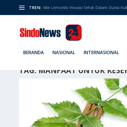
TREN:
Mie Lemonilo Inovasi Sehat Dalam Dunia Kulin
BERANDA
NASIONAL
INTERNASIONAL
TAG:
MANFAAT UNTUK KESE