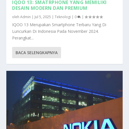
IQOO 13: SMATRPHONE YANG MEMILIKI
DESAIN MODERN DAN PREMIUM
oleh
Admin
|
Jul 5, 2025
|
Teknologi
|
0
|
IQOO 13 Merupakan Smartphone Terbaru Yang Di
Luncurkan Di Indonesia Pada November 2024.
Perangkat...
BACA SELENGKAPNYA