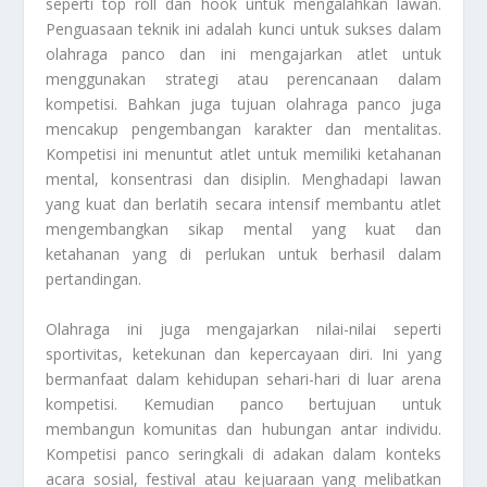
seperti top roll dan hook untuk mengalahkan lawan.
Penguasaan teknik ini adalah kunci untuk sukses dalam
olahraga panco dan ini mengajarkan atlet untuk
menggunakan strategi atau perencanaan dalam
kompetisi. Bahkan juga tujuan olahraga panco juga
mencakup pengembangan karakter dan mentalitas.
Kompetisi ini menuntut atlet untuk memiliki ketahanan
mental, konsentrasi dan disiplin. Menghadapi lawan
yang kuat dan berlatih secara intensif membantu atlet
mengembangkan sikap mental yang kuat dan
ketahanan yang di perlukan untuk berhasil dalam
pertandingan.
Olahraga ini juga mengajarkan nilai-nilai seperti
sportivitas, ketekunan dan kepercayaan diri. Ini yang
bermanfaat dalam kehidupan sehari-hari di luar arena
kompetisi. Kemudian panco bertujuan untuk
membangun komunitas dan hubungan antar individu.
Kompetisi panco seringkali di adakan dalam konteks
acara sosial, festival atau kejuaraan yang melibatkan