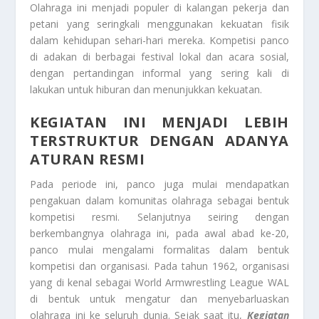
Olahraga ini menjadi populer di kalangan pekerja dan
petani yang seringkali menggunakan kekuatan fisik
dalam kehidupan sehari-hari mereka. Kompetisi panco
di adakan di berbagai festival lokal dan acara sosial,
dengan pertandingan informal yang sering kali di
lakukan untuk hiburan dan menunjukkan kekuatan.
KEGIATAN INI MENJADI LEBIH
TERSTRUKTUR DENGAN ADANYA
ATURAN RESMI
Pada periode ini, panco juga mulai mendapatkan
pengakuan dalam komunitas olahraga sebagai bentuk
kompetisi resmi. Selanjutnya seiring dengan
berkembangnya olahraga ini, pada awal abad ke-20,
panco mulai mengalami formalitas dalam bentuk
kompetisi dan organisasi. Pada tahun 1962, organisasi
yang di kenal sebagai World Armwrestling League WAL
di bentuk untuk mengatur dan menyebarluaskan
olahraga ini ke seluruh dunia. Sejak saat itu,
Kegiatan