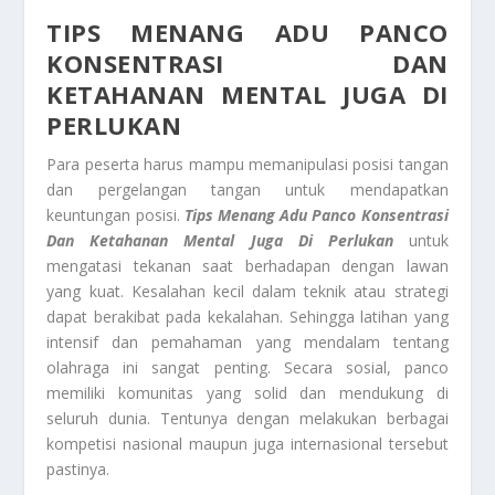
TIPS MENANG ADU PANCO
KONSENTRASI DAN
KETAHANAN MENTAL JUGA DI
PERLUKAN
Para peserta harus mampu memanipulasi posisi tangan
dan pergelangan tangan untuk mendapatkan
keuntungan posisi.
Tips Menang Adu Panco
Konsentrasi
Dan Ketahanan Mental Juga Di Perlukan
untuk
mengatasi tekanan saat berhadapan dengan lawan
yang kuat. Kesalahan kecil dalam teknik atau strategi
dapat berakibat pada kekalahan. Sehingga latihan yang
intensif dan pemahaman yang mendalam tentang
olahraga ini sangat penting. Secara sosial, panco
memiliki komunitas yang solid dan mendukung di
seluruh dunia. Tentunya dengan melakukan berbagai
kompetisi nasional maupun juga internasional tersebut
pastinya.