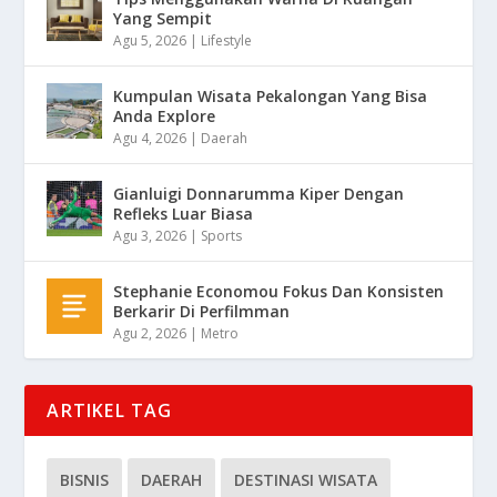
Yang Sempit
Agu 5, 2026
|
Lifestyle
Kumpulan Wisata Pekalongan Yang Bisa
Anda Explore
Agu 4, 2026
|
Daerah
Gianluigi Donnarumma Kiper Dengan
Refleks Luar Biasa
Agu 3, 2026
|
Sports
Stephanie Economou Fokus Dan Konsisten
Berkarir Di Perfilmman
Agu 2, 2026
|
Metro
ARTIKEL TAG
BISNIS
DAERAH
DESTINASI WISATA