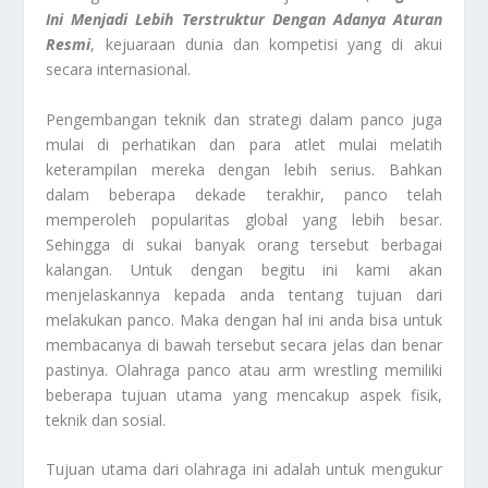
Ini Menjadi Lebih Terstruktur Dengan Adanya Aturan
Resmi
, kejuaraan dunia dan kompetisi yang di akui
secara internasional.
Pengembangan teknik dan strategi dalam panco juga
mulai di perhatikan dan para atlet mulai melatih
keterampilan mereka dengan lebih serius. Bahkan
dalam beberapa dekade terakhir, panco telah
memperoleh popularitas global yang lebih besar.
Sehingga di sukai banyak orang tersebut berbagai
kalangan. Untuk dengan begitu ini kami akan
menjelaskannya kepada anda tentang tujuan dari
melakukan panco. Maka dengan hal ini anda bisa untuk
membacanya di bawah tersebut secara jelas dan benar
pastinya. Olahraga panco atau arm wrestling memiliki
beberapa tujuan utama yang mencakup aspek fisik,
teknik dan sosial.
Tujuan utama dari olahraga ini adalah untuk mengukur