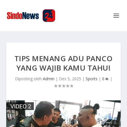
TIPS MENANG ADU PANCO
YANG WAJIB KAMU TAHU!
Diposting oleh
Admin
|
Des 5, 2025
|
Sports
|
0
|