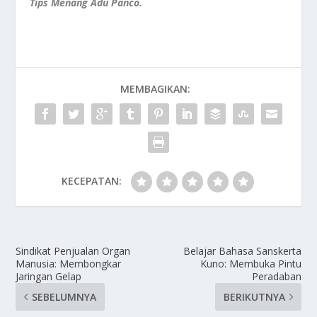
Tips Menang Adu Panco.
MEMBAGIKAN:
KECEPATAN:
Sindikat Penjualan Organ
Belajar Bahasa Sanskerta
Manusia: Membongkar
Kuno: Membuka Pintu
Jaringan Gelap
Peradaban
SEBELUMNYA
BERIKUTNYA