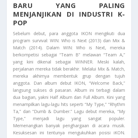
BARU YANG PALING
MENJANJIKAN DI INDUSTRI K-
POP
Sebelum debut, para anggota IKON mengikuti dua
program survival: WIN: Who is Next (2013) dan Mix &
Match (2014). Dalam WIN: Who is Next, mereka
berkompetisi sebagai “Team B” melawan “Team A,”
yang kini dikenal sebagai WINNER. Meski kalah,
perjalanan mereka tidak berakhir. Melalui Mix & Match,
mereka akhirnya membentuk grup dengan tujuh
anggota. Dan album debut IKON, “Welcome Back,”
langsung sukses di pasaran. Album ini terbagi dalam
dua bagian, yakni Half Album dan Full Album. Kini yang
menampilkan lagu-lagu hits seperti “My Type,” “Rhythm
Ta,” dan “Dumb & Dumber.” Lagu debut mereka, “My
Type,” menjadi lagu yang sangat populer.
Memenangkan banyak penghargaan di acara musik.
Kesuksesan ini tentunya mengukuhkan posisi iKON.