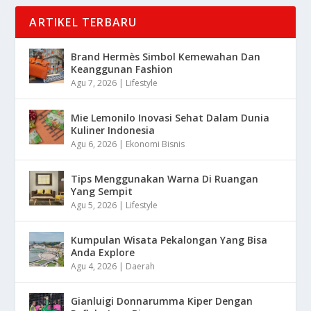
ARTIKEL TERBARU
Brand Hermès Simbol Kemewahan Dan
Keanggunan Fashion
Agu 7, 2026
|
Lifestyle
Mie Lemonilo Inovasi Sehat Dalam Dunia
Kuliner Indonesia
Agu 6, 2026
|
Ekonomi Bisnis
Tips Menggunakan Warna Di Ruangan
Yang Sempit
Agu 5, 2026
|
Lifestyle
Kumpulan Wisata Pekalongan Yang Bisa
Anda Explore
Agu 4, 2026
|
Daerah
Gianluigi Donnarumma Kiper Dengan