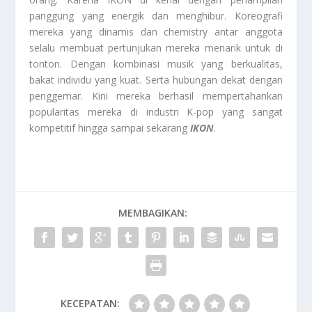
panggung yang energik dan menghibur. Koreografi
mereka yang dinamis dan chemistry antar anggota
selalu membuat pertunjukan mereka menarik untuk di
tonton. Dengan kombinasi musik yang berkualitas,
bakat individu yang kuat. Serta hubungan dekat dengan
penggemar. Kini mereka berhasil mempertahankan
popularitas mereka di industri K-pop yang sangat
kompetitif hingga sampai sekarang
IKON
.
MEMBAGIKAN:
KECEPATAN: