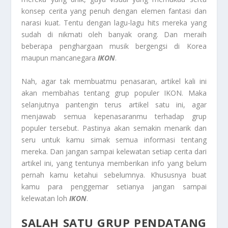
konsep cerita yang penuh dengan elemen fantasi dan
narasi kuat. Tentu dengan lagu-lagu hits mereka yang
sudah di nikmati oleh banyak orang. Dan meraih
beberapa penghargaan musik bergengsi di Korea
maupun mancanegara
IKON
.
Nah, agar tak membuatmu penasaran, artikel kali ini
akan membahas tentang grup populer IKON. Maka
selanjutnya pantengin terus artikel satu ini, agar
menjawab semua kepenasaranmu terhadap grup
populer tersebut. Pastinya akan semakin menarik dan
seru untuk kamu simak semua informasi tentang
mereka. Dan jangan sampai kelewatan setiap cerita dari
artikel ini, yang tentunya memberikan info yang belum
pernah kamu ketahui sebelumnya. Khususnya buat
kamu para penggemar setianya jangan sampai
kelewatan loh
IKON
.
SALAH SATU GRUP PENDATANG