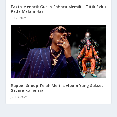
Fakta Menarik Gurun Sahara Memiliki Titik Beku
Pada Malam Hari
Juli 7, 2025
Rapper Snoop Telah Merilis Album Yang Sukses
Secara Komersial
Juni 9, 2024