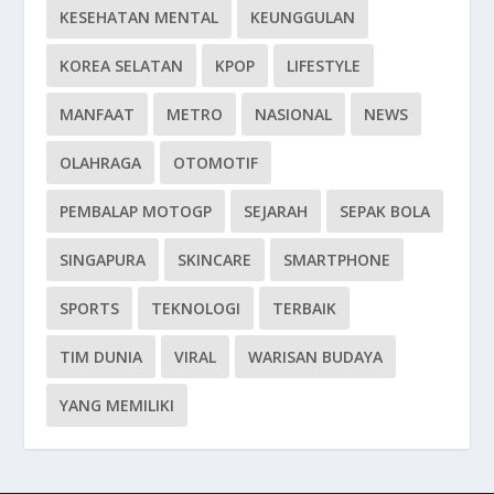
KESEHATAN MENTAL
KEUNGGULAN
KOREA SELATAN
KPOP
LIFESTYLE
MANFAAT
METRO
NASIONAL
NEWS
OLAHRAGA
OTOMOTIF
PEMBALAP MOTOGP
SEJARAH
SEPAK BOLA
SINGAPURA
SKINCARE
SMARTPHONE
SPORTS
TEKNOLOGI
TERBAIK
TIM DUNIA
VIRAL
WARISAN BUDAYA
YANG MEMILIKI