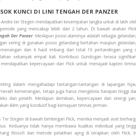
OK KUNCI DI LINI TENGAH DER PANZER
Andre ter Stegen mendapatkan kesempatan langka untuk di latih ole
periode yang mencakup lebih dari 2 tahun. Di bawah arahan Flick
engah Der Panzer
. Meskipun posisi alaminya adalah sebagai gelandan
ngan sering di gunakan posisi gelandang bertahan maupun gelandan
emenangan dan 6 hasil imbang dari total 19 pertandingan yang d
ahan sebanyak empat kali. Kontribusi Gundogan terasa signifikan
mendapatkan kepercayaan dari Flick untuk menajadi kapten timna
enting dalam mengahadapi tantangan-tantangan di lapangan hijau
eraih kemenangan, tetapi juga harus mengelola harapan tinggi dar
leks dari pelatih. Meskipun demikian, kepercayaan dan sinergi yan
an iklim yang kondusif bagi kemajuan timnas Jerman.
 Ter Stegen di bawah bimbingan Flick, mereka menjadi aset berharg
ius. Keduanya tidak hanya membawa kualitas individual yang tinggi
ng filosofi dan metode pelatihan ayng di terapkan oleh Flick. In