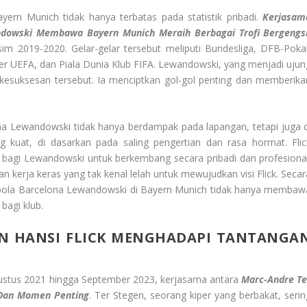
ern Munich tidak hanya terbatas pada statistik pribadi.
Kerjasam
ndowski Membawa Bayern Munich Meraih Berbagai Trofi Bergengs
im 2019-2020. Gelar-gelar tersebut meliputi Bundesliga, DFB-Pokal
r UEFA, dan Piala Dunia Klub FIFA. Lewandowski, yang menjadi ujun
esuksesan tersebut. Ia menciptkan gol-gol penting dan memberika
na Lewandowski tidak hanya berdampak pada lapangan, tetapi juga d
kuat, di dasarkan pada saling pengertian dan rasa hormat. Flic
bagi Lewandowski untuk berkembang secara pribadi dan profesional
n kerja keras yang tak kenal lelah untuk mewujudkan visi Flick. Secar
n bola Barcelona Lewandowski di Bayern Munich tidak hanya membaw
 bagi klub.
N HANSI FLICK MENGHADAPI TANTANGA
gustus 2021 hingga September 2023, kerjasama antara
Marc-Andre Te
 Dan Momen Penting
. Ter Stegen, seorang kiper yang berbakat, serin