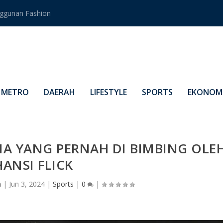
ggunan Fashion
METRO
DAERAH
LIFESTYLE
SPORTS
EKONOMI
A YANG PERNAH DI BIMBING OLE
HANSI FLICK
n
|
Jun 3, 2024
|
Sports
|
0
|