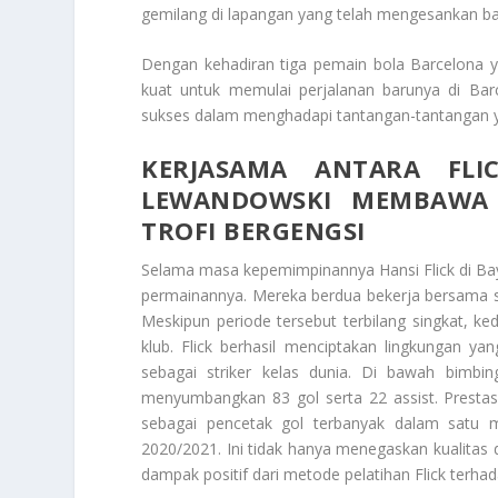
gemilang di lapangan yang telah mengesankan b
Dengan kehadiran tiga pemain bola Barcelona ya
kuat untuk memulai perjalanan barunya di Ba
sukses dalam menghadapi tantangan-tantangan 
KERJASAMA ANTARA FL
LEWANDOWSKI MEMBAWA 
TROFI BERGENGSI
Selama masa kepemimpinannya Hansi Flick di B
permainannya. Mereka berdua bekerja bersama s
Meskipun periode tersebut terbilang singkat, k
klub. Flick berhasil menciptakan lingkungan 
sebagai striker kelas dunia. Di bawah bimbi
menyumbangkan 83 gol serta 22 assist. Prest
sebagai pencetak gol terbanyak dalam sat
2020/2021. Ini tidak hanya menegaskan kualitas
dampak positif dari metode pelatihan Flick terha