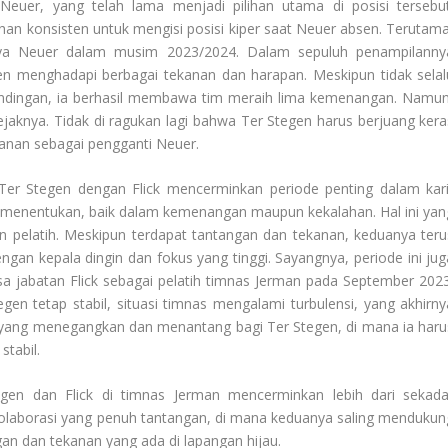
Neuer, yang telah lama menjadi pilihan utama di posisi tersebut
han konsisten untuk mengisi posisi kiper saat Neuer absen. Terutama
nya Neuer dalam musim 2023/2024. Dalam sepuluh penampilanny
en menghadapi berbagai tekanan dan harapan. Meskipun tidak selal
andingan, ia berhasil membawa tim meraih lima kemenangan. Namun
ejaknya. Tidak di ragukan lagi bahwa Ter Stegen harus berjuang kera
anan sebagai pengganti Neuer.
a Ter Stegen dengan Flick mencerminkan periode penting dalam kari
enentukan, baik dalam kemenangan maupun kekalahan. Hal ini yan
 pelatih. Meskipun terdapat tantangan dan tekanan, keduanya teru
ngan kepala dingin dan fokus yang tinggi. Sayangnya, periode ini jug
sa jabatan Flick sebagai pelatih timnas Jerman pada September 2023
en tetap stabil, situasi timnas mengalami turbulensi, yang akhirny
t yang menegangkan dan menantang bagi Ter Stegen, di mana ia haru
stabil.
egen dan Flick di timnas Jerman mencerminkan lebih dari sekada
 kolaborasi yang penuh tantangan, di mana keduanya saling mendukun
an dan tekanan yang ada di lapangan hijau.