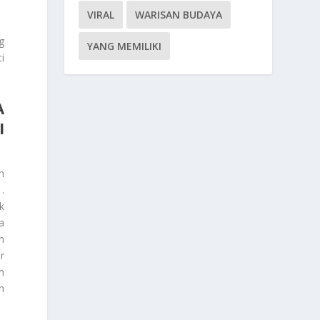
VIRAL
WARISAN BUDAYA
g
YANG MEMILIKI
i
A
I
m
.
k
a
n
r
m
n