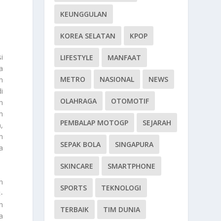
KEUNGGULAN
KOREA SELATAN
KPOP
i
LIFESTYLE
MANFAAT
a
METRO
NASIONAL
NEWS
m
i
OLAHRAGA
OTOMOTIF
n
m
PEMBALAP MOTOGP
SEJARAH
,
n
SEPAK BOLA
SINGAPURA
a
SKINCARE
SMARTPHONE
n
SPORTS
TEKNOLOGI
-
h
TERBAIK
TIM DUNIA
a