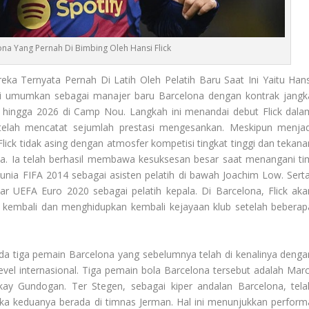
na Yang Pernah Di Bimbing Oleh Hansi Flick
a Ternyata Pernah Di Latih Oleh Pelatih Baru Saat Ini Yaitu Hans
mi di umumkan sebagai manajer baru Barcelona dengan kontrak jangk
hingga 2026 di Camp Nou. Langkah ini menandai debut Flick dala
telah mencatat sejumlah prestasi mengesankan. Meskipun menjad
ick tidak asing dengan atmosfer kompetisi tingkat tinggi dan tekana
ona. Ia telah berhasil membawa kesuksesan besar saat menangani ti
unia FIFA 2014 sebagai asisten pelatih di bawah Joachim Low. Serta
 UEFA Euro 2020 sebagai pelatih kepala. Di Barcelona, Flick aka
embali dan menghidupkan kembali kejayaan klub setelah beberap
 Ada tiga pemain Barcelona yang sebelumnya telah di kenalinya denga
 level internasional. Tiga pemain bola Barcelona tersebut adalah Marc
kay Gundogan. Ter Stegen, sebagai kiper andalan Barcelona, tela
ika keduanya berada di timnas Jerman. Hal ini menunjukkan perform