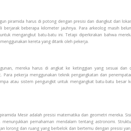
n piramida harus di potong dengan presisi dan diangkut dari lokas
i berjarak beberapa kilometer jauhnya. Para arkeolog masih belu
ntuk mengangkut batu-batu ini. Tetapi diperkirakan bahwa merek
t menggunakan kereta yang ditarik oleh pekerja.
ngunan, mereka harus di angkat ke ketinggian yang sesuai dan d
at. Para pekerja menggunakan teknik pengangkatan dan penempata
ampa atau sistem pengungkit untuk mengangkat batu-batu besar k
piramida Mesir adalah presisi matematika dan geometri mereka. Sisi
a, menunjukkan pemahaman mendalam tentang astronomi. Struktu
gan lorong dan ruang yang berbelok dan bertemu dengan presisi yan