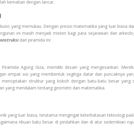
lah kematian dengan lancar.
I
ur kuno yang memukau. Dengan presisi matematika yang luar biasa da
ngunan ini masih menjadi misteri bagi para sejarawan dan arkeolo
Konstruksi
dari piramida ini:
ti Piramida Agung Giza, memiliki desain yang mengesankan. Merek
gan empat sisi yang membentuk segitiga datar dan puncaknya yan
 menciptakan struktur yang kokoh dengan batu-batu besar yang d
an yang mendalam tentang geometri dan matematika.
knik yang luar biasa, terutama mengingat keterbatasan teknologi pad
bagaimana ribuan batu besar di pindahkan dan di atur sedemikian rup