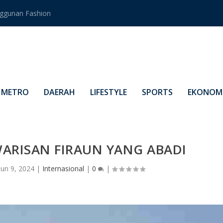
ggunan Fashion
METRO
DAERAH
LIFESTYLE
SPORTS
EKONOMI
WARISAN FIRAUN YANG ABADI
Jun 9, 2024
|
Internasional
|
0
|