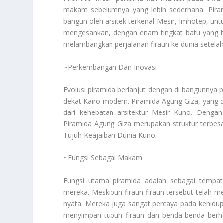
makam sebelumnya yang lebih sederhana. Pirami
bangun oleh arsitek terkenal Mesir, Imhotep, untuk
mengesankan, dengan enam tingkat batu yang be
melambangkan perjalanan firaun ke dunia setelah
~Perkembangan Dan Inovasi
Evolusi piramida berlanjut dengan di bangunnya pi
dekat Kairo modern. Piramida Agung Giza, yang di
dari kehebatan arsitektur Mesir Kuno. Denga
Piramida Agung Giza merupakan struktur terbesa
Tujuh Keajaiban Dunia Kuno.
~Fungsi Sebagai Makam
Fungsi utama piramida adalah sebagai tempat p
mereka. Meskipun firaun-firaun tersebut telah 
nyata. Mereka juga sangat percaya pada kehidup
menyimpan tubuh firaun dan benda-benda berh