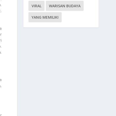
.
VIRAL
WARISAN BUDAYA
.
YANG MEMILIKI
a
r
i
.
.
a
,
r