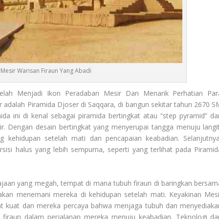
 Mesir Warisan Firaun Yang Abadi
elah Menjadi Ikon Peradaban Mesir Dan Menarik Perhatian Par
r adalah Piramida Djoser di Saqqara, di bangun sekitar tahun 2670 S
ida ini di kenal sebagai piramida bertingkat atau “step pyramid” da
sir. Dengan desain bertingkat yang menyerupai tangga menuju langit
 kehidupan setelah mati dan pencapaian keabadian. Selanjutnya
sisi halus yang lebih sempurna, seperti yang terlihat pada Piramid
ajaan yang megah, tempat di mana tubuh firaun di baringkan bersam
 akan menemani mereka di kehidupan setelah mati. Keyakinan Mesi
gat kuat dan mereka percaya bahwa menjaga tubuh dan menyediaka
 firaun dalam perjalanan mereka menuju keabadian. Teknologi da