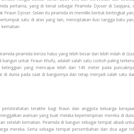
da pertama, yang di kenal sebagai Piramida Djoser di Saqqara, d
 Firaun Djoser. Selain itu piramida ini memiliki bentuk bertingkat yan
rtumpuk satu di atas yang lain, menciptakan ilusi tangga batu yan
 kematian.
ramida-piramida bersisi halus yang lebih besar dan lebih indah di Giza
 bangun untuk Firaun Khufu, adalah salah satu contoh paling terkena
n ketinggian yang mencapai lebih dari 140 meter pada puncaknya
r di dunia pada saat di bangunnya dan tetap menjadi salah satu dar
eristirahatan terakhir bagi firaun dan anggota keluarga kerajaa
meninggalkan warisan yang kuat melalui kepemimpinan mereka di duni
an setelah kematian. Piramida di bangun sebagai tempat abadi untu
arga mereka. Serta sebagai tempat persembahan dan doa agar ro