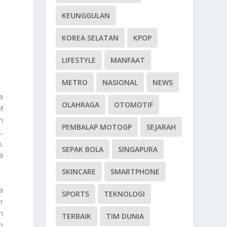
KEUNGGULAN
KOREA SELATAN
KPOP
LIFESTYLE
MANFAAT
METRO
NASIONAL
NEWS
a
OLAHRAGA
OTOMOTIF
M
n
PEMBALAP MOTOGP
SEJARAH
,
,
SEPAK BOLA
SINGAPURA
a
SKINCARE
SMARTPHONE
a
SPORTS
TEKNOLOGI
r
n
TERBAIK
TIM DUNIA
n