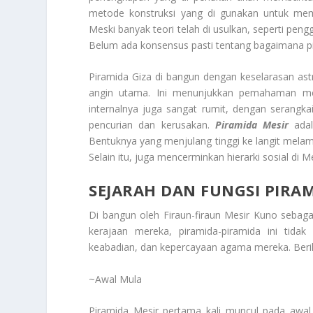
metode konstruksi yang di gunakan untuk mem
Meski banyak teori telah di usulkan, seperti pen
Belum ada konsensus pasti tentang bagaimana pira
Piramida Giza di bangun dengan keselarasan astr
angin utama. Ini menunjukkan pemahaman me
internalnya juga sangat rumit, dengan serangk
pencurian dan kerusakan.
Piramida Mesir
adal
Bentuknya yang menjulang tinggi ke langit mel
Selain itu, juga mencerminkan hierarki sosial di M
SEJARAH DAN FUNGSI PIRA
Di bangun oleh Firaun-firaun Mesir Kuno sebagai 
kerajaan mereka, piramida-piramida ini tid
keabadian, dan kepercayaan agama mereka. Berik
~Awal Mula
Piramida Mesir pertama kali muncul pada awal D