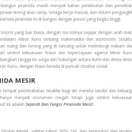
bangun piramida masih menjadi bahan perdebatan dan penelitian
ggunaan lereng atau ramp, tenaga kerja massal, dan sistem pengungkit
mida-piramida ini di bangun dengan presisi yang begitu tinggi.
onomi yang luar biasa, dengan sisi-sisinya sejajar dengan arah mat
ndalam Mesir Kuno tentang matematika dan astronomi. Struktu
aian ruang dan lorong yang di rancang untuk melindungi makam dar
ah simbol kekuasaan firaun dan kepercayaan agama Mesir Kuno
ambangkan tangga ke surga dan hubungan antara bumi dan dewa-dewa
esir Kuno, dengan firaun berada di puncak struktur sosial.
MIDA MESIR
tempat peristirahatan terakhir bagi diri mereka sendiri dan keluarg
ak hanya menjadi monumen megah tetapi juga simbol kekuasaan
ut ini adalah
Sejarah Dan Fungsi Piramida Mesir
:
inasti Ketiga, sekitar tahun 2650 SM, dan berevolusi dari struktu