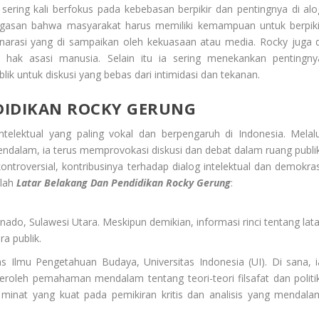
sering kali berfokus pada kebebasan berpikir dan pentingnya di alo
agasan bahwa masyarakat harus memiliki kemampuan untuk berpiki
 narasi yang di sampaikan oleh kekuasaan atau media. Rocky juga d
hak asasi manusia. Selain itu ia sering menekankan pentingny
k untuk diskusi yang bebas dari intimidasi dan tekanan.
DIDIKAN ROCKY GERUNG
ntelektual yang paling vokal dan berpengaruh di Indonesia. Melalu
ndalam, ia terus memprovokasi diskusi dan debat dalam ruang publik
troversial, kontribusinya terhadap dialog intelektual dan demokras
alah
Latar Belakang Dan Pendidikan Rocky Gerung
:
nado, Sulawesi Utara. Meskipun demikian, informasi rinci tentang lata
ra publik.
s Ilmu Pengetahuan Budaya, Universitas Indonesia (UI). Di sana, i
roleh pemahaman mendalam tentang teori-teori filsafat dan politik
inat yang kuat pada pemikiran kritis dan analisis yang mendala