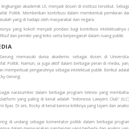
 lingkungan akademik UI, menjadi dosen di institusi tersebut. Sebaga
safat Politik. Memberikan kontribusi dalam membentuk pemikiran da
salah yang di hadapi oleh masyarakat dan negara.
isnya yang kokoh menjadi pondasi bagi kontribusi intelektualnya d
uf dan pemikir yang kritis serta berpengaruh dalam ruang publik.
EDIA
 Gerung memasuki dunia akademis sebagai dosen di Universita
fat Politik. Namun, ia juga aktif dalam berbagai peran di media, yan
 memperkuat pengaruhnya sebagai intelektual publik. Berikut adala
cky Gerung:
ebagai narasumber dalam berbagai program televisi yang membaha
u platform yang paling di kenal adalah “Indonesia Lawyers Club” (ILC)
 Ilyas. Di sini, Rocky di kenal karena kritiknya yang tajam dan analis
sering di undang sebagai komentator politik dalam berbagai progra
raniannya dalam menyuarakan pandangan yang berbeda dan analisis yan