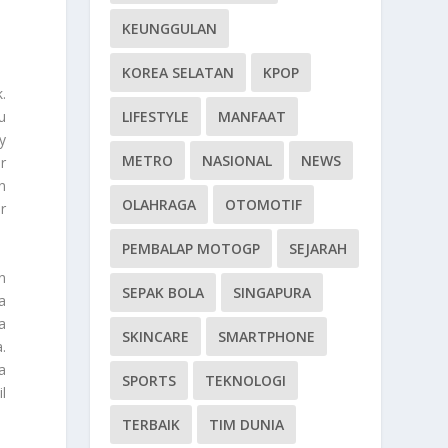
KEUNGGULAN
KOREA SELATAN
KPOP
.
u
LIFESTYLE
MANFAAT
y
METRO
NASIONAL
NEWS
r
n
OLAHRAGA
OTOMOTIF
r
PEMBALAP MOTOGP
SEJARAH
n
SEPAK BOLA
SINGAPURA
a
a
SKINCARE
SMARTPHONE
.
a
SPORTS
TEKNOLOGI
l
TERBAIK
TIM DUNIA