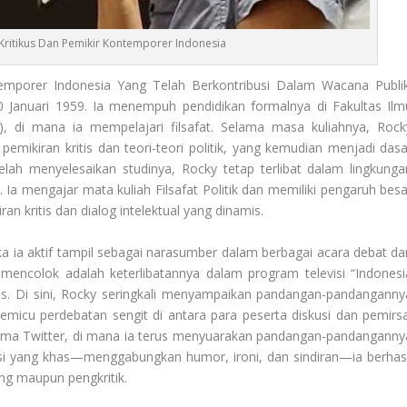
 Kritikus Dan Pemikir Kontemporer Indonesia
temporer Indonesia Yang Telah Berkontribusi Dalam Wacana Publik
20 Januari 1959. Ia menempuh pendidikan formalnya di Fakultas Ilm
), di mana ia mempelajari filsafat. Selama masa kuliahnya, Rock
mikiran kritis dan teori-teori politik, yang kemudian menjadi dasa
telah menyelesaikan studinya, Rocky tetap terlibat dalam lingkunga
 Ia mengajar mata kuliah Filsafat Politik dan memiliki pengaruh besa
kritis dan dialog intelektual yang dinamis.
tika ia aktif tampil sebagai narasumber dalam berbagai acara debat da
ng mencolok adalah keterlibatannya dalam program televisi “Indonesi
yas. Di sini, Rocky seringkali menyampaikan pandangan-pandanganny
micu perdebatan sengit di antara para peserta diskusi dan pemirsa
erutama Twitter, di mana ia terus menyuarakan pandangan-pandanganny
asi yang khas—menggabungkan humor, ironi, dan sindiran—ia berhasi
ng maupun pengkritik.