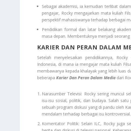
Sebagai akademisi, ia kemudian terlibat dalam
pengajar, Rocky mengajarkan mata kuliah Fil
perspektif mahasiswanya terhadap berbagai ma
Pendidikan formal dan latar belakang akadem
masa depan. Membentuknya menjadi seorang fils
KARIER DAN PERAN DALAM M
Setelah menyelesaikan pendidikannya, Rocky
Indonesia, di mana ia mengajar mata kuliah Filsa
membawanya kepada khalayak yang lebih luas dan
beberapa
Karier Dan Peran Dalam Media
dari Ro
Narasumber Televisi: Rocky sering muncul s
isu-isu sosial, politik, dan budaya. Salah sat
sebuah program diskusi yang di pandu oleh Karni
mendalam terhadap berbagai isu kontroversial.
Komentator Politik: Selain ILC, Rocky juga 
berita dan diskusi di televisi nasional. Kebe