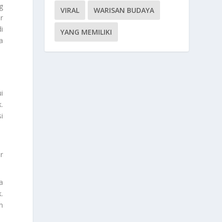
g
VIRAL
WARISAN BUDAYA
r
i
YANG MEMILIKI
a
i
.
i
r
a
.
m