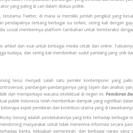
r yang paling di cari dalam diskusi politik.
l, terutama Twitter, di mana ia memiliki jumlah pengikut yang besar
an pendapatnya tentang berbagai isu terkini, sering kali dengan gay
edia sosial memberinya platform tambahan untuk berinteraksi denga
s artikel dan esai untuk berbagai media cetak dan online. Tulisanny
ingga budaya, dan sering kali memberikan sudut pandang yang unik da
Gerung terus menjadi salah satu pemikir kontemporer yang palin
 kontroversial, pandangan-pandangannya yang tajam dan analisis yan
k dan memperkaya wacana intelektual di negeri ini.
Pemikiran Da
tual publik Indonesia telah memberikan dampak yang signifikan dala
ah beberapa aspek pemikiran dan kontribusi utama yang di tawarkannya
an Rocky Gerung adalah pendekatannya yang kritis terhadap berbagai is
 mendorong masyarakat untuk tidak menerima informasi secara pasif
s terhadap berita, kebijakan pemerintah, dan berbagai narasi yang d