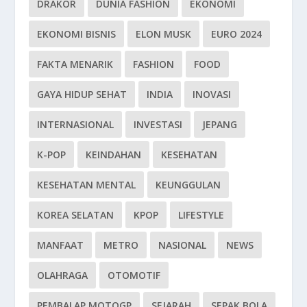
DRAKOR
DUNIA FASHION
EKONOMI
EKONOMI BISNIS
ELON MUSK
EURO 2024
FAKTA MENARIK
FASHION
FOOD
GAYA HIDUP SEHAT
INDIA
INOVASI
INTERNASIONAL
INVESTASI
JEPANG
K-POP
KEINDAHAN
KESEHATAN
KESEHATAN MENTAL
KEUNGGULAN
KOREA SELATAN
KPOP
LIFESTYLE
MANFAAT
METRO
NASIONAL
NEWS
OLAHRAGA
OTOMOTIF
PEMBALAP MOTOGP
SEJARAH
SEPAK BOLA